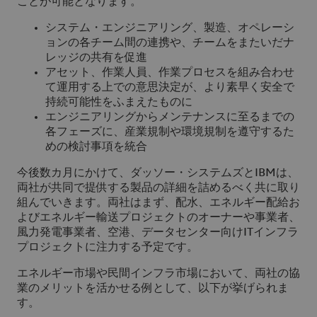
ことが可能となります。
システム・エンジニアリング、製造、オペレーシ
ョンの各チーム間の連携や、チームをまたいだナ
レッジの共有を促進
アセット、作業人員、作業プロセスを組み合わせ
て運用する上での意思決定が、より素早く安全で
持続可能性をふまえたものに
エンジニアリングからメンテナンスに至るまでの
各フェーズに、産業規制や環境規制を遵守するた
めの検討事項を統合
今後数カ月にかけて、ダッソー・システムズとIBMは、
両社が共同で提供する製品の詳細を詰めるべく共に取り
組んでいきます。両社はまず、配水、エネルギー配給お
よびエネルギー輸送プロジェクトのオーナーや事業者、
風力発電事業者、空港、データセンター向けITインフラ
プロジェクトに注力する予定です。
エネルギー市場や民間インフラ市場において、両社の協
業のメリットを活かせる例として、以下が挙げられま
す。