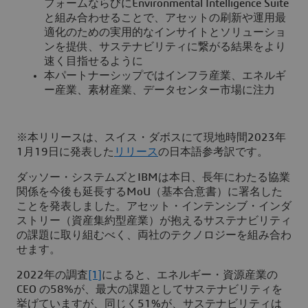
フォームならびにEnvironmental Intelligence Suite
と組み合わせることで、アセットの刷新や運用最
適化のための実用的なインサイトとソリューショ
ンを提供、サステナビリティに繋がる結果をより
速く目指せるように
本パートナーシップではインフラ産業、エネルギ
ー産業、素材産業、データセンター市場に注力
※本リリースは、スイス・ダボスにて現地時間2023年
1月19日に発表した
リリース
の日本語参考訳です。
ダッソー・システムズとIBMは本日、長年にわたる協業
関係を今後も延長するMoU（基本合意書）に署名した
ことを発表しました。アセット・インテンシブ・インダ
ストリー（資産集約型産業）が抱えるサステナビリティ
の課題に取り組むべく、両社のテクノロジーを組み合わ
せます。
2022年の調査
[1]
によると、エネルギー・資源産業の
CEO の58%が、最大の課題としてサステナビリティを
挙げていますが、同じく51%が、サステナビリティは