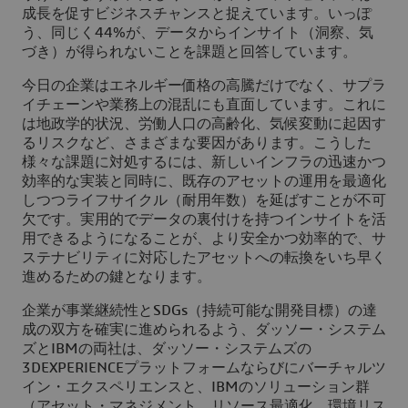
成長を促すビジネスチャンスと捉えています。いっぽ
う、同じく44%が、データからインサイト（洞察、気
づき）が得られないことを課題と回答しています。
今日の企業はエネルギー価格の高騰だけでなく、サプラ
イチェーンや業務上の混乱にも直面しています。これに
は地政学的状況、労働人口の高齢化、気候変動に起因す
るリスクなど、さまざまな要因があります。こうした
様々な課題に対処するには、新しいインフラの迅速かつ
効率的な実装と同時に、既存のアセットの運用を最適化
しつつライフサイクル（耐用年数）を延ばすことが不可
欠です。実用的でデータの裏付けを持つインサイトを活
用できるようになることが、より安全かつ効率的で、サ
ステナビリティに対応したアセットへの転換をいち早く
進めるための鍵となります。
企業が事業継続性とSDGs（持続可能な開発目標）の達
成の双方を確実に進められるよう、ダッソー・システム
ズとIBMの両社は、ダッソー・システムズの
3DEXPERIENCEプラットフォームならびにバーチャルツ
イン・エクスペリエンスと、IBMのソリューション群
（アセット・マネジメント、リソース最適化、環境リス