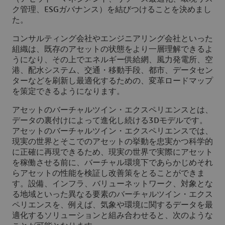
ク管理、ESGガバナンス）を結びつけることを決めまし
た。
コンサルティング会社やエンジニアリング会社といった
組織は、既存のアセットの状態をより一層理解できるよ
うになり、その上でエネルギー供給網、風力発電所、空
港、配水システム、交通・移動手段、都市、データセン
ターなどを刷新し最適化するための、変革ロードマップ
を策定できるようになります。
アセットのバーチャルツイン・エクスペリエンスとは、
データの裏付けによって進化し続ける3Dモデルです。
アセットのバーチャルツイン・エクスペリエンスでは、
現実の世界とそこでのアセットの挙動を忠実かつ科学的
に正確に再現できるため、現実の世界で実際にアセット
を稼働させる前に、バーチャル環境下であらかじめそれ
らアセットの性能を検証し改善策をとることができま
す。設備、インフラ、バリューネットワーク、対象とな
る地域といった異なる要素のバーチャルツイン・エクス
ペリエンスを、例えば、気象や環境に関するデータを最
適化するソリューションと組み合わせると、次のような