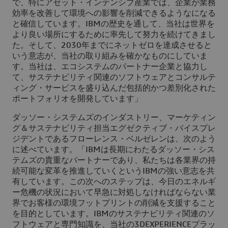
で、特にアセット・インテンシブ産業では、企業が業務
効率を改善して環境への影響を削減できるようなになる
と確信しています。IBMの歴史を通して、当社は世界を
より良い場所にするために率先して努力を続けてきまし
た。そして、2030年までにネットゼロを達成させると
いう意志が、当社の取り組みを確かなものにしていま
す。当社は、エコシステムのパートナー企業と協力し
て、サステナビリティ関連のソフトウェアとコンサルテ
ィング・サービスを盛り込んだ包括的かつ差別化された
ポートフォリオを開発しています」
ダッソー・システムズのインダストリー、マーケティン
グ＆サステナビリティ担当エグゼクティブ・バイスプレ
ジデントであるフローレンス・ベルゼレンは、次のよう
に述べています。「IBMは長期にわたるダッソー・シス
テムズの貴重なパートナーであり、私たちは各業界の持
続可能な変革を推進していくというIBMの強い意志を共
有しています。この次へのステップは、今日のエネルギ
ー危機の状況において早急に対処しなければならない業
界でお客様の環境フットプリントの削減を支援すること
を目的としています。IBMのサステナビリティ関連のソ
フトウェアと専門知識を、当社の3DEXPERIENCEプラッ