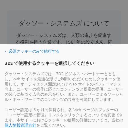
ダッソー・システムズ について
ダッソー・システムズは、人類の進歩を促進す
る役割を担う企業です。1981年の設立以来、同
社はバーチャル世界を開拓し、消費者、患者、
必須クッキーのみで続行する
市民などすべての人々の現実世界をより良い方
向へと導いてきました。ダッソー・システムズ
3DS で使用するクッキーを選択してください
の3DEXPERIENCEプラットフォームでは、AIを搭
ダッソー・システムズでは、3DS ビジネス・パートナーととも
載した科学的根拠に基づくバーチャルツインに
に、Web サイトを最適な形でご利用いただくためにクッキーを使
より、あらゆる規模・業界の39万のお客様が協
用して、オーディエンス測定および Web サイトのパフォーマンス
向上、ユーザーの操作に応じたコンテンツと提案の提供、ユーザー
力し、製品やサービスを創出、製造することで
の関心に基づく広告の表示を行い、また、ユーザーによるソーシャ
持続可能な革新を生み出し、社会に対して意義
ル・ネットワークでのコンテンツの共有を可能にしています。
のある影響をもたらすことができます。より詳
ユーザー設定は 6 か月間保持され、各 Web ページのフッターの
細な情報はホームページ、
「ユーザー設定の管理」リンクをクリックするといつでも変更でき
https://www.3ds.com/ja/
（日本語）、
ます。本サイトにおけるクッキーの使用の詳細については、当社の
https://www.3ds.com/
（英語）をご参照くださ
個人情報管理方針
をご覧ください。