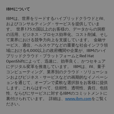
IBM
について
IBMは、世界をリードするハイブリッドクラウドとAI、
およびコンサルティング・サービスを提供していま
す。 世界175カ国以上のお客様の、データからの洞察
の活用、ビジネス・プロセス効率化、コスト削減、そし
て業界における競争力向上を支援しています。 金融サ
ービス、通信、ヘルスケアなどの重要な社会インフラ領
域における4,000以上の政府機関や企業が、IBMのハイ
ブリッドクラウド・プラットフォームとRed Hat
OpenShiftによって、迅速に、効率良く、かつセキュア
にデジタル変革を推進しています。 IBMは、AI、量子
コンピューティング、業界別のクラウド・ソリューショ
ンおよびビジネス・サービスなどの画期的なイノベーシ
ョンを通じて、オープンで柔軟な選択肢をお客様に提供
します。これらはすべて、信頼性、透明性、責任、包括
性、ならびにサービスに対するIBMのコミットメントに
裏付けられています。 詳細は、
www.ibm.com
をご覧く
ださい。