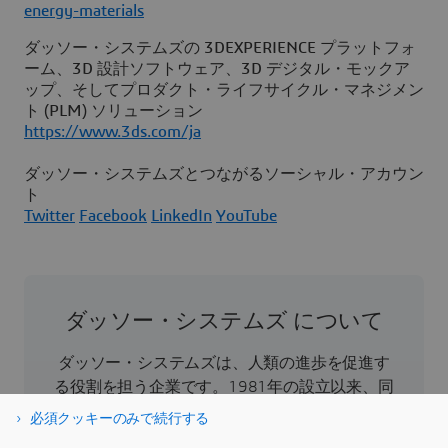
energy-materials
ダッソー・システムズの 3DEXPERIENCE プラットフォ
ーム、3D 設計ソフトウェア、3D デジタル・モックア
ップ、そしてプロダクト・ライフサイクル・マネジメン
ト (PLM) ソリューション
https://www.3ds.com/ja
ダッソー・システムズとつながるソーシャル・アカウン
ト
Twitter
Facebook
LinkedIn
YouTube
ダッソー・システムズ について
ダッソー・システムズは、人類の進歩を促進す
る役割を担う企業です。1981年の設立以来、同
社はバーチャル世界を開拓し、消費者、患者、
必須クッキーのみで続行する
市民などすべての人々の現実世界をより良い方