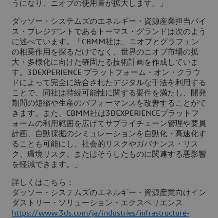
うになり、ニオブの使用量が拡大します。」
ダッソー・システムズのエネルギー・資源産業担当バイ
ス・プレジデントであるトーマス・グランドは次のよう
に述べています。「CBMM社は、ニオブとグラフェン
の相乗作用を探るだけでなく、世界のニオブ市場の拡
大・多様化に向けた確固たる技術計画を作成していま
す。3DEXPERIENCE プラットフォーム・オン・クラウ
ドによって完全に統合されたデジタルな手法を利用する
ことで、同社は持続可能性に関する要件を満たし、開発
期間の短縮や生産のパフォーマンスを改善することがで
きます。また、CBMM社は3DEXPERIENCEプラットフ
ォームの利用範囲を広げてサプライチェーン管理や要員
計画、自動採掘のシミュレーションを自動化・高速化す
ることも可能にし、社会的リスクやガバナンス・リス
ク、環境リスク、またはそうしたものに関連する悪影響
を軽減できます。」
詳しくはこちら：
ダッソー・システムズのエネルギー・資源産業向けイン
ダストリー・ソリューション・エクスペリエンス
https://www.3ds.com/ja/industries/infrastructure-