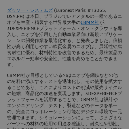
ダッソー・システムズ
(Euronext Paris: #13065,
DSY.PA) は本日、ブラジルでレアメタルの一種であるニ
オブを生産・精製する世界最大手の
CBMM社
が、
3DEXPERIENCEプラットフォーム・オン・クラウドを導
入し、ニオブを活用した自動車業界向け新規アプリケー
ションの開発作業を最適化する、と発表しました。信頼
性が高く利用しやすい軟質金属のニオブは、展延性や腐
食耐性に優れ、材料特性を改善できるため、最終製品の
エネルギー効率や安全性、性能を高めることができま
す。
CBMM社が目標としているのはニオブを鋼鉄などの他
の材料に添加するテストを迅速化し、その使用を拡大す
ることであり、これによりコストの削減や販売サイクル
の短縮、商品化の加速を実現します。3DEXPERIENCEプ
ラットフォームを活用することで、CBMM社は設計や
エンジニアリング、テスト、製造などのデータを単一
の、完全にコラボレーション可能なデジタル環境で一元
管理できます。シミュレーションによって、さまざまな
パーツへの材料の応用や用途を確認し、耐久性や靱性、