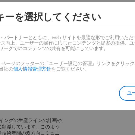
グラムは、効率的かつ柔軟性
コスト、スケジュールにおい
ッキーを選択してください
3D PLMはこれらすべて
7プログラムでは、世界各地
い要素やテクノロジーを生産
セスの為の新しい要件は、、
ス・パートナーとともに、Web サイトを最適な形でご利用いた
ーマンス向上、ユーザーの操作に応じたコンテンツと提案の提供、
イン技術のバックボーンを必
ワークでのコンテンツの共有を可能にしています。
を始めた3年前には存在しま
Web ページのフッターの「ユーザー設定の管理」リンクをクリ
当社の
個人情報管理方針
をご覧ください。
複雑性を有するプロジェクト
用した事例であり、製品開発の
ています。ボーイングがすで
ーチャル設計を実現）と
ユ
）を基盤とし、ダッソー・シ
、ボーイングとパートナー各
る前に、787製造工程の完
ーイングの生産ラインの計画や
に削減しています。このよう
造技術者間の双方向コミュニ