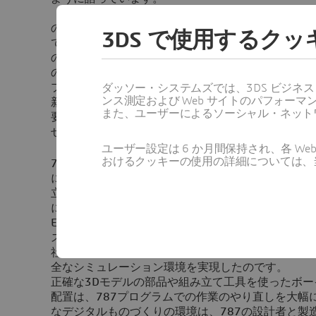
「787ドリームライナーのような画期的な開発プロ
の高い生産計画を組み立てることで、性能、品質、
3DS で使用するク
て、新たな方法でもってリードする必要がありました。
の要求に、適切に対応することができるのです。78
のパートナーとのコラボレーションにおいて、新し
プロセスに取り入れています。このような生産プロ
ダッソー・システムズでは、3DS ビジネ
ンス測定および Web サイトのパフォ
新しい種類のプロセスやコンピューティング・デザ
また、ユーザーによるソーシャル・ネット
要としており、それはダッソー・システムズと仕事
せんでした。」
ユーザー設定は 6 か月間保持され、各 
おけるクッキーの使用の詳細については、
787ドリームライナー・プログラムは、その規模と
において、初の3Dモデルとシミュレーションを活
立ち上げから生産、そしてサポートまでを対象とし
に活用しているダッソー・システムズのCATIA（バ
ENOVIA（コラボレーション・テクノロジーを実現
ステムズのDELMIAソフトウエア・スイートにより
社に対し、実際に必要なツールや生産設備の構築をす
全なシミュレーション環境を実現したのです。
正確な3Dモデルの部品や組み立て工具を使ったボ
配置は、787プログラムでの作業のやり直しを大幅
なデジタルものづくりの環境は、787の設計者と製