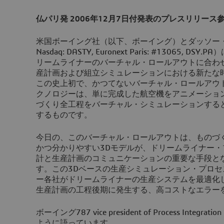
仏パリ発 2006年12月7日付発表のプレスリリース
米国ボーイング社（以下、ボーイング）とダッソー・
Nasdaq: DASTY, Euronext Paris: #13065, 
リームライナーのバーチャル・ロールアウトに合わ
産計画および組立シミュレーションにおける新たな
この史上初で、かつてないバーチャル・ロールアウト
クノロジーは、単に完成した航空機をアニメーショ
づくり全工程をバーチャル・シミュレーションする
するものです。
今日の、このバーチャル・ロールアウトは、ものづ
かつ分かりやすい3Dモデルが、ドリームライナー
計と生産計画のコミュニケーションの重要な手段と
す。この3Dベースの生産シミュレーション・プロ
ー各社がドリームライナーの生産システムを最適化
生産計画の工程後期に発生する、高コストなエラー
ボーイング787 vice president of Process Integra
ように語っています。