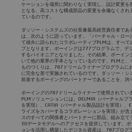
ケーションを場所に関わりなく実現し、設計変更を
となる、高コストな構成部品の変更を余儀なくされ
ているのです。
ダッソー・システムズの社長兼最高経営責任者であ
は、次のように語っています。「バーチャル・ロー
て雄弁に語られたコラボレーティブPLMは、すべて
プとなります。ボーイングは777プログラムで、デ
するパイオニアとなりました。その結果、ボーイン
いて他の業界の手本となっているのです。PLMと、
ものづくりは、787ドリームライナープログラムに
に完全な形で実施されているのです。ダッソー・シ
前進するボーイングのパートナーであることを、誇
ボーイングの787ドリームライナーで使用されてい
PLMソリューションには、DELMIA（バーチャル
を実現）、CATIA（バーチャル製品設計を実現）、EN
ライズをカバーするコラボレーションを実現）が含
スのすべての関係者とパートナーに部品、組み立て
3Dデータモデルへのアクセスを提供しています。ボ
ョンを活用し構築したデジタル資産は、787プログ