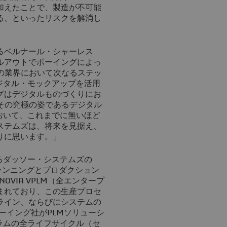
加えたことで、製造が不可能
る、といったリスクを解消し
るベルナール・シャーレス
ルアウトでボーイングによっ
の業界において次なるステッ
ジタル・モックアップを活用
グはデジタルものづくりにお
その究極の姿であるデジタル
おいて、これまでに無いほど
ステムズは、将来を見据え、
りに思います。」
るダッソー・システムズの
プランニングとプロダクション
OVIA VPLM（全エンタープ
まれており、この生産プロセ
ライン、ならびにシステムの
ーイング社がPLMソリューシ
ラムの全ライフサイクル（セ