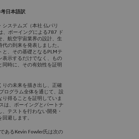
参考日本語訳
システムズ（本社 仏パリ
DSY.PA）は、ボーイングによる787 ド
せ、航空宇宙業界の設計、生
時代の到来を発表しました。
と、その基礎となるPLMテ
ン表示するだけでなく、もの
と同時に、その有効性を証明
くりの未来を描き出し、正確
・プログラム全体を通じて、設
なり得ることを証明していま
セスは、ボーイングとパートナ
し、テストを行わない開発・
を回避します。
tion であるKevin Fowler氏は次の