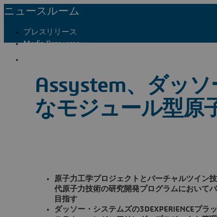
ニュースルーム
プレスリリース
Media Resources
メディア関係者窓口
Assystem、ダ
なモジュール型原
原子力工学プロジェクトとバーチャルツイン技
代原子力技術の研究開発プログラムにおいてバ
目指す
ダッソー・システムズの3DEXPERIENCEプラッ