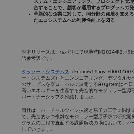
ステム・エンジニアリング、プロジェクト管理
合することで、顧客が運用するプログラムの発
革新的な企業に対して、同分野の発展を支える
たエコシステムへの利便性向上を図る
※本リリースは、仏パリにて現地時間2024年2月6
語参考訳です。
ダッソー・システムズ
（Euronext Paris: FR0014
ー・システムズ）とエンジニアリング、デジタルサ
のサービスをグローバルに展開するAssystemは
高いエネルギーを生産する先進的なモジュラー型原
パートナーシップを締結しました。
両社は、バーチャルツイン技術と原子力工学に関す
で、先進的かつ複雑なモジュラー型原子炉の研究開
グラムの工程で直面する課題解決の場において、バ
していきます。