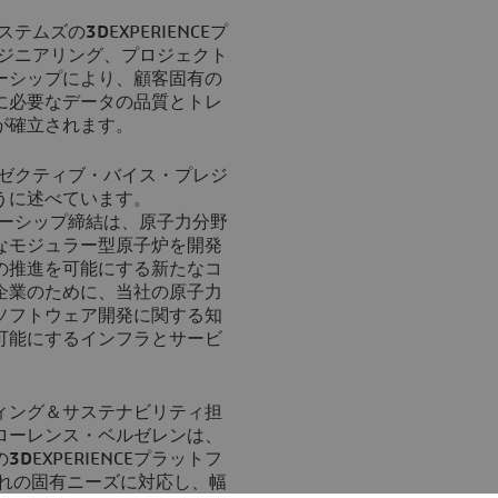
システムズの
3D
EXPERIENCEプ
エンジニアリング、プロジェクト
ーシップにより、顧客固有の
に必要なデータの品質とトレ
が確立されます。
エグゼクティブ・バイス・プレジ
うに述べています。
トナーシップ締結は、原子力分野
なモジュラー型原子炉を開発
の推進を可能にする新たなコ
企業のために、当社の原子力
ソフトウェア開発に関する知
可能にするインフラとサービ
ィング＆サステナビリティ担
ローレンス・ベルゼレンは、
の
3D
EXPERIENCEプラットフ
ぞれの固有ニーズに対応し、幅