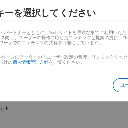
ystemとの長年にわたるパー
ことで、原子力分野における
ッキーを選択してください
れ、原子炉開発を産業化し、
きるようになります」
ス・パートナーとともに、Web サイトを最適な形でご利用いた
ーマンス向上、ユーザーの操作に応じたコンテンツと提案の提供、
ワークでのコンテンツの共有を可能にしています。
ラ業界向けインダストリー・
Web ページのフッターの「ユーザー設定の管理」リンクをクリ
はこちら：
当社の
個人情報管理方針
をご覧ください。
nergy-materials
フォーム、3次元設計のソフト
ユ
・ライフサイクル・マネジメン
ームページ
をご覧ください。
ウント