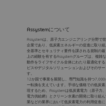
Assystemについて
Assystemは、原子力エンジニアリング分野
企業であり、低炭素エネルギーの促進に取り組
全基準とセキュリティ要件を課される規制の厳
上の経験を有するAssystemグループは、複
動作をライフサイクル全体にわたり最適化する
ビスやデジタルソリューションおよびそのサー
す。
12か国で事業を展開し、専門知識を持つ7,00
ー転換を支えています。手頃な価格での低炭素
現するため、Assystemは低炭素電力（原子
電力供給網）とクリーン水素の開発に取り組ん
業などの業界において低炭素電力の利用促進