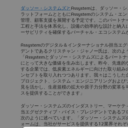
ダッソー・システムズと
Assystemは、ダッソー・
ラットフォームとともにAssystemのシステム・
管理、顧客支援を展開する予定です。このパートナ
工程と手法を体系化し、設備の効率的な設計と納入
ーサビリティを確保するバーチャル・エコシステム
Assystemのデジタル＆インターナショナル担当
デントであるクリスチャン・ジャノー氏は、次のよ
「Assystemとダッソー・システムズによるパー
にとって大きな価値を生み出します。昨今、先進的
する企業では、低炭素エネルギーに向けた取り組み
ンセプトを取り入れつつあります。我々はこうした
プロジェクト、システム・エンジニアリングおよび
見を活かし、生産規模の拡大や原子力分野の変革を
スを提供することができます」
ダッソー・システムズのインダストリー、マーケテ
当エグゼクティブ・バイス・プレジデントであるフ
次のように述べています。「ダッソー・システムズ
ォームは、当社がサービスを提供する12業界それ