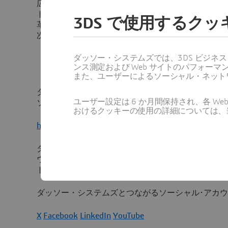
広い産業においてその適応性を証明しています。Ass
トナーシップをこの戦略的イニシアチブに拡大する
3DS で使用するク
革新的な企業は、他の業界からの成功事例を取り入
次世代に向けた先進的な原子力技術を迅速に導入で
ダッソー・システムズでは、3DS ビジネ
ンス測定および Web サイトのパフォ
（以上）
また、ユーザーによるソーシャル・ネット
ダッソー・システムズのエネルギー、資源、インフ
ユーザー設定は 6 か月間保持され、各 
ソリューション・エクスペリエンスについての詳細
おけるクッキーの使用の詳細については、
https://www.3ds.com/ja/industries/infrastructure-e
ダッソー・システムズの3DEXPERIENCEプラット
ウェア、3Dデジタル・モックアップ、プロダクト
ト（PLM）ソリューション等について、詳しくは
ホ
ダッソー・システムズとつながるソーシャル･アカ
X
Facebook
LinkedIn
YouTube