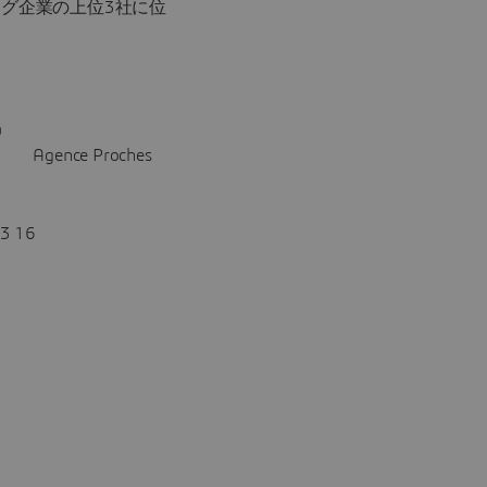
ング企業の上位3社に位
a
tem Agence Proches
23 16