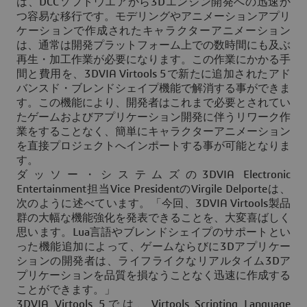
は、DCCソフトウエアから3Dエンジン開発への迅速か
つ容易な移行です。モデリングやアニメーションアプリ
ケーションで作成されたキャラクターアニメーション
は、通常は開発プラットフォーム上での数時間にも及ぶ
再生・加工作業が必要になります。この作業にかかる手
間と費用を、3DVIA Virtools 5で新たに追加されたアド
バンスド・ブレンドシェイプ機能で解消する事ができま
す。この機能により、開発者はこれまで必要とされてい
たゲームおよびアプリケーション開発に伴うリワーク作
業をすることなく、簡単にキャラクターアニメーション
を直接プロジェクトへインポートする事が可能となりま
す。
ダッソー・システムズの3DVIA Electronic
Entertainment担当Vice PresidentのVirgile Delporteは、
次のように述べています。「今回、3DVIA Virtools製品
群の大幅な機能強化を発表できることを、大変喜ばしく
思います。Lua言語やブレンドシェイプのサポートとい
った機能追加によって、ゲームならびに3Dアプリケー
ションの開発者は、ライフライクなリアルタイム3Dア
プリケーションを品質を損なうことなく迅速に作成する
ことができます。」
3DVIA Virtools 5では、Virtools Scripting Language