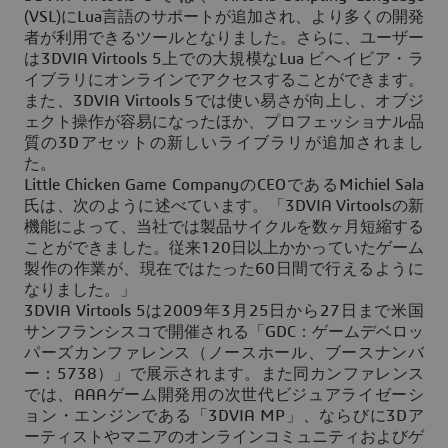
(VSL)にLua言語のサポートが追加され、より多くの開発
者が利用できるツールとなりました。さらに、ユーザー
は3DVIA Virtools 5上での大規模なLua ビヘイビア・ラ
イブラリにオンラインでアクセスすることができます。
また、3DVIA Virtools 5では使い易さが向上し、オブジ
ェクト操作が容易になったほか、プロフェッショナル品
質の3Dアセットの新しいライブラリが追加されまし
た。
Little Chicken Game CompanyのCEOであるMichiel Sala
氏は、次のように述べています。「3DVIA Virtoolsの新
機能によって、当社では製品サイクルを数ヶ月短縮する
ことができました。従来120日以上かかっていたゲーム
製作の作業が、現在ではたった60日間で行えるように
なりました。」
3DVIA Virtools 5は2009年3月25日から27日まで米国
サンフランシスコで開催される「GDC：ゲームデベロッ
パーズカンファレンス（ノースホール、ブースナンバ
ー：5738）」で展示されます。また同カンファレンス
では、AAAゲーム開発用の次世代ビジュアライゼーシ
ョン・エンジンである「3DVIA MP」、ならびに3Dア
ーティストやマニアのオンラインコミュニティおよびゲ