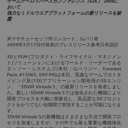
ゲームデベロッパーズカンファレンス（GDC） 2009に
おいて
強力なミドルウエアプラットフォームの新リリースを披
露
米マサチューセッツ州コンコード、仏パリ発
2009年3月17日付発表のプレスリリース参考日本語訳
3DとPLM (プロダクト・ライフサイクル・マネジメン
ト)ソリューションにおけるワールド・リーダーである
ダッソー・システムズ(本社：仏ベリジー、Euronext
Paris: #13065, DSY.PA)は本日、迅速なゲームプロトタ
イピング及び3Dアプリケーション開発用の3Dエンジ
ン、「3DVIA Virtools 5」の最新リリースを発表しまし
た。新しい3DVIA Virtools 5では強化された機能により
開発プロセスを大幅に簡素化し、高品質な3Dプロジェ
クトをかつてない短期間で実現することが可能になりま
す。
3DVIA Virtools 5の新機能はさまざまな方法で開発プロ
セスを加速しますが、その中でも最も重要な機能強化