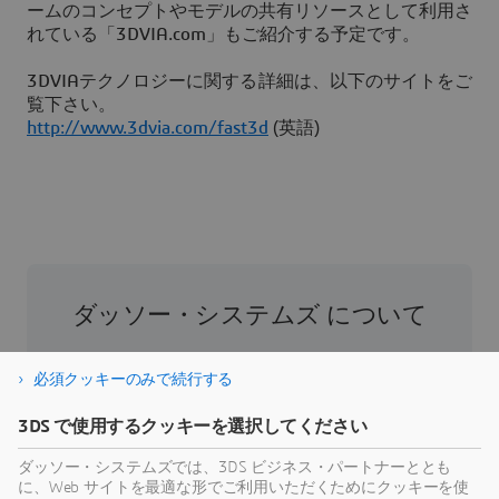
ームのコンセプトやモデルの共有リソースとして利用さ
れている「3DVIA.com」もご紹介する予定です。
3DVIAテクノロジーに関する詳細は、以下のサイトをご
覧下さい。
http://www.3dvia.com/fast3d
(英語)
ダッソー・システムズ について
ダッソー・システムズは、人類の進歩を促進す
必須クッキーのみで続行する
る役割を担う企業です。1981年の設立以来、同
社はバーチャル世界を開拓し、消費者、患者、
3DS で使用するクッキーを選択してください
市民などすべての人々の現実世界をより良い方
ダッソー・システムズでは、3DS ビジネス・パートナーととも
向へと導いてきました。ダッソー・システムズ
に、Web サイトを最適な形でご利用いただくためにクッキーを使
の3DEXPERIENCEプラットフォームでは、AIを搭