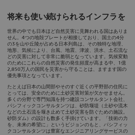
将来も使い続けられるインフラを
世界の中でも日本ほど自然災害に見舞われる国はありま
せん。4つの地殻プレートが相接しており、国土の4分
の3を山や丘陵が占める日本列島は、その独特な地理、
地形、気候により、台風、地震、津波、洪水、土石流な
どの災害に対して非常に脆弱となっています。気候変動
のためにこれらの自然災害の発生頻度が高まる中、1億
2,850万人の国民を災害から守ることは、ますます国の
優先事項となっています。
たとえば日本の山間部やそのすぐ近くの平野部の住民に
とっては、安全のために土砂災害対策が欠かせません。
多くの分野で専門知識を持つ建設コンサルタント会社、
パシフィックコンサルタンツは、砂防堰堤（土砂や流木
などの土石流を堰き止めて土砂災害を防ぐための施設。
砂防ダム）の設計も数多く手掛けています。「技術の力
を、未来の希望に」というビジョンのもと、パシフィッ
クコンサルタンツは豊富なエンジニアリングサービスの