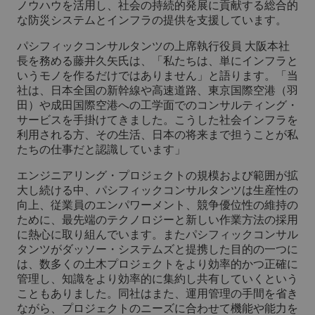
ノウハウを活用し、社会の持続的発展に貢献する総合的
な防災システムとインフラの提供を支援しています。
パシフィックコンサルタンツの上席執行役員 大阪本社
長を務める藤井久矢氏は、「私たちは、単にインフラと
いうモノを作るだけではありません」と語ります。「当
社は、日本全国の新幹線や高速道路、東京国際空港（羽
田）や成田国際空港への工学面でのコンサルティング・
サービスを手掛けてきました。こうした社会インフラを
利用される方、その生活、日本の将来まで担うことが私
たちの仕事だと認識しています」
エンジニアリング・プロジェクトの規模および範囲が拡
大し続ける中、パシフィックコンサルタンツは生産性の
向上、従業員のエンパワーメント、競争優位性の維持の
ために、最先端のテクノロジーと新しい作業方法の採用
に熱心に取り組んでいます。またパシフィックコンサル
タンツがダッソー・システムズと提携した目的の一つに
は、数多くの土木プロジェクトをより効率的かつ正確に
管理し、知識をより効率的に集約し共有していくという
こともありました。同社はまた、運用管理の手間を省き
ながら、プロジェクトのニーズに合わせて機能や能力を