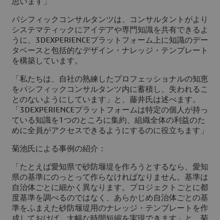
思います」
パシフィックコンサルタンツは、コンサルタントがより
システマティックにアイデアや専門知識を共有できるよ
うに、
3D
EXPERIENCEプラットフォーム上に知識のデー
タベースと包括的なデザイン・ナレッジ・テンプレート
を構築しています。
「私たちは、自社の熟練したプロフェッショナルの知恵
をパシフィックコンサルタンツ内に蓄積し、失われるこ
とのないようにしています」と、藤井氏は述べます。
「
3D
EXPERIENCEプラットフォームは特定の個人が持っ
ている知識を1つのところに集約、組織全体の利益のた
めに全員がアクセスできるようにするのに役立ちます」
菊池氏による事例の紹介：
「たとえば愛知県で砂防堰堤を作ろうとするなら、愛知
県の基準にのっとって作らなければなりません。基準は
自治体ごとに細かく異なります。プロジェクトごとに都
度基準を調べるのではなく、あらかじめ自治体ごとの基
準をふまえた砂防堰堤用のナレッジ・テンプレートを作
成しておけば、大幅な時間短縮を実現できます」と、菊