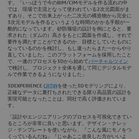
す。「いっぽうで今のBIM/CIMモデルを作る流れの中
では、現場で主流となって使われている2次元図面がま
ずあり、そこで出来上がった二次元の構造物から完全に
3次元モデルを作るというような時間のかかる手順が一
般的になっています。砂防堰堤の設計を例にとると、要
求された（ダムの）高さをもとに図面を作成し、それで
要件を満たすことができるのか、目標としていたものに
なっているのかを検討し、もし違ったらまた一からやり
直していました。このプラットフォームを採用したこと
で、一連のプロセスを3Dから始めて
バーチャルツイン
で検討し、プロジェクト全体を通して同じデジタルモデ
ルで作業できるようになりました」
3D
EXPERIENCE
CATIA
を使った3Dモデリングにより、
正確なデータに裏打ちされたできる限り高品質の設計を
実現可能となったことは、同社で高く評価されていま
す。
「設計やエンジニアリングのプロセスを可視化できてい
るところが非常に良いと思います。デザイン・ナレッ
ジ・テンプレートを使いながら、『こんな風にモノをつ
くっているんだね」『じゃあここ改良した方がいいよ