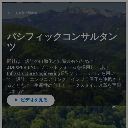
お客様活用事例
パシフィックコンサルタン
ツ
同社は、設計の自動化と知識共有のために
3D
EXPERIENCE プラットフォームを採用し、
Civil
Infrastructure Engineering
業界ソリューションを用い
て、設計、エンジニアリング、インフラ保守を連携させ
るとともに、生産性の向上とワークスタイル改革を実現
しました。
ビデオを見る