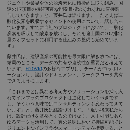
ジェクトや業界全体の脱炭素化に積極的に取り組み、国
連の17項目の持続可能な開発目標のそれぞれに直接関
与していきます」と、藤井氏は語ります。「たとえば二
酸化炭素を吸収するセメントの使用について、話し合っ
ています。すでに自社のプロジェクトにおいて、二酸化
炭素を吸収して酸素を放出し、それを途上国のCO2排出
量のオフセットに利用する仕組みの整備も始めていま
す」
藤井氏は、建設産業の可能性を最大限に解き放つには、
結局のところ、データの共有や連続性が重要だと考えて
います。
ENOVIA
の多様なアプリは、チームがコラボレ
ーションし、設計やドキュメント、ワークフローを共有
できるようにします。
「これまでとは異なる考え方やソリューションを採り入
れてインフラのプロジェクトは進化していくべきです
し、そういう意味ではコンサルティングも変わってきて
います」と、藤井氏は結論づけます。「近い将来私たち
は、設計だけを基盤とするのではなく、入手可能なあら
ゆるデータを活用して、真の意味において持続可能でレ
ジリエントなインフラやスマートシティを構築すること