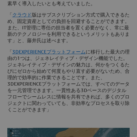
素早く導入したいとも考えていました。
「
クラウド
版はサブスクリプション方式で購入できるた
め、固定資産としての負担を回避することができます。
また、IT管理に専任の担当者を置く必要がなく、常に最
新のテクノロジーを利用できるというメリットもありま
す」と、藤井氏は述べます。
「
3D
EXPERIENCEプラットフォーム
に移行した最大の理
由の1つは、ジェネレイティブ・デザイン機能でした。
ジェネレイティブ・デザインの魅力は、何かをつくるた
びにゼロから始めて何度もやり直す必要がないため、合
理的で効率的に作業できることです。また、
3D
EXPERIENCEプラットフォームでは、すべてのデータ
を一元管理できます。一貫性ある3Dベースのデジタル
フローでシームレスに情報を共有できれば、多くのプロ
ジェクトに関わっていても、非効率なプロセスを取り除
くことができます」