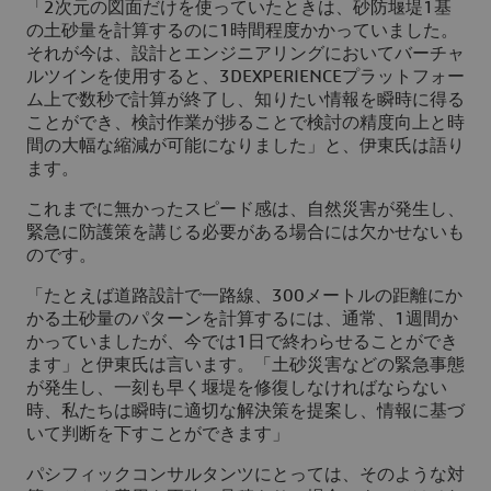
「2次元の図面だけを使っていたときは、砂防堰堤1基
の土砂量を計算するのに1時間程度かかっていました。
それが今は、設計とエンジニアリングにおいてバーチャ
ルツインを使用すると、
3D
EXPERIENCEプラットフォー
ム上で数秒で計算が終了し、知りたい情報を瞬時に得る
ことができ、検討作業が捗ることで検討の精度向上と時
間の大幅な縮減が可能になりました」と、伊東氏は語り
ます。
これまでに無かったスピード感は、自然災害が発生し、
緊急に防護策を講じる必要がある場合には欠かせないも
のです。
「たとえば道路設計で一路線、300メートルの距離にか
かる土砂量のパターンを計算するには、通常、1週間か
かっていましたが、今では1日で終わらせることができ
ます」と伊東氏は言います。「土砂災害などの緊急事態
が発生し、一刻も早く堰堤を修復しなければならない
時、私たちは瞬時に適切な解決策を提案し、情報に基づ
いて判断を下すことができます」
パシフィックコンサルタンツにとっては、そのような対