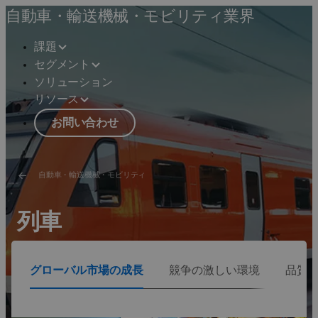
自動車・輸送機械・モビリティ業界
課題
セグメント
ソリューション
リソース
お問い合わせ
自動車・輸送機械・モビリティ
列車
鉄道車両開発企業が、モジュール化や運行管理など、業
グローバル市場の成長
競争の激しい環境
品質
界で実証された機能やプロセスにより、多様かつ収益性
の高い安全な鉄道および列車開発を推進しています。
ソリューションを見る