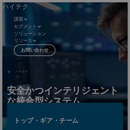
ハイテク
課題
セグメント
ソリューション
リソース
お問い合わせ
ハイテク
安全かつインテリジェント
な統合型システム
ハイテク・システム・イノベーションの「ブレイン &
トップ・ギア・チーム
ニューロン・ネットワーク」を構築して活用。