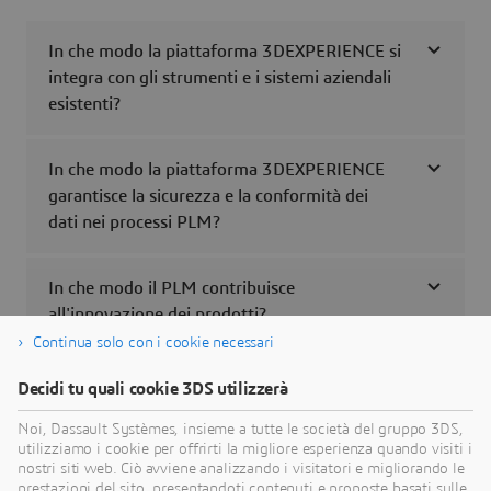
In che modo la piattaforma 3DEXPERIENCE si
integra con gli strumenti e i sistemi aziendali
esistenti?
In che modo la piattaforma 3DEXPERIENCE
garantisce la sicurezza e la conformità dei
dati nei processi PLM?
In che modo il PLM contribuisce
all'innovazione dei prodotti?
Continua solo con i cookie necessari
In che modo il PLM basato sul cloud si
Decidi tu quali cookie 3DS utilizzerà
differenzia dal PLM on-premise?
Noi, Dassault Systèmes, insieme a tutte le società del gruppo 3DS,
utilizziamo i cookie per offrirti la migliore esperienza quando visiti i
nostri siti web. Ciò avviene analizzando i visitatori e migliorando le
Le piccole e medie imprese possono trarre
prestazioni del sito, presentandoti contenuti e proposte basati sulle