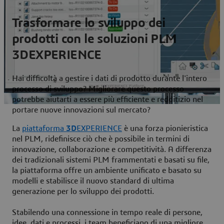
Trasformare lo sviluppo dei
prodotti con le soluzioni PLM
3DEXPERIENCE
Hai difficoltà a gestire i dati di prodotto durante l'intero
processo di sviluppo? Migliorare questo processo
potrebbe aiutarti a essere più efficiente e redditizio nel
portare nuove innovazioni sul mercato?
La
piattaforma
3D
EXPERIENCE
è una forza pionieristica
nel PLM, ridefinisce ciò che è possibile in termini di
innovazione, collaborazione e competitività. A differenza
dei tradizionali sistemi PLM frammentati e basati su file,
la piattaforma offre un ambiente unificato e basato su
modelli e stabilisce il nuovo standard di ultima
generazione per lo sviluppo dei prodotti.
Stabilendo una connessione in tempo reale di persone,
idee, dati e processi, i team beneficiano di una migliore