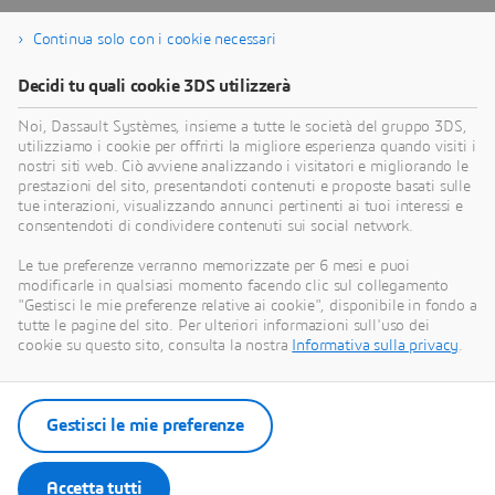
Continua solo con i cookie necessari
Decidi tu quali cookie 3DS utilizzerà
Informazioni su Dassault Systèmes
Noi, Dassault Systèmes, insieme a tutte le società del gruppo 3DS,
utilizziamo i cookie per offrirti la migliore esperienza quando visiti i
Dassault Systèmes è un catalizzatore del
nostri siti web. Ciò avviene analizzando i visitatori e migliorando le
progresso umano. Dal 1981, l'azienda è pioniera
prestazioni del sito, presentandoti contenuti e proposte basati sulle
nella creazione di mondi virtuali per migliorare la
tue interazioni, visualizzando annunci pertinenti ai tuoi interessi e
consentendoti di condividere contenuti sui social network.
vita reale di consumatori, pazienti e cittadini.
Attraverso la piattaforma 3DEXPERIENCE, i
Le tue preferenze verranno memorizzate per 6 mesi e puoi
gemelli virtuali basati sulla scienza e alimentati
modificarle in qualsiasi momento facendo clic sul collegamento
"Gestisci le mie preferenze relative ai cookie", disponibile in fondo a
dall'intelligenza artificiale aiutano 390.000 clienti
tutte le pagine del sito. Per ulteriori informazioni sull'uso dei
di ogni dimensione e in tutti i settori a collaborare,
cookie su questo sito, consulta la nostra
Informativa sulla privacy
.
immaginare e creare innovazioni sostenibili che
generano un impatto significativo. Per ulteriori
informazioni, visitare:
www.3ds.com
.
Gestisci le mie preferenze
Accetta tutti