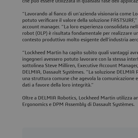
che può essere utilizzata in qualsiasi fase dell’applica
“Lavorando al fianco di un’azienda visionaria come L
potuto verificare il valore della soluzione FASTSURF,” 
account manager. “La loro esperienza consolidata nel
robot (OLP) è risultata fondamentale per realizzare u
contesto produttivo molto esigente dell’industria aer
“Lockheed Martin ha capito subito quali vantaggi avre
ingegneri avessero potuto lavorare con la stessa inte
sottolinea Steve Milliren, Executive Account Manager
DELMIA, Dassault Systèmes. “La soluzione DELMIA Ro
una struttura comune che agevola la comunicazione ed
dati a favore della loro integrità.”
Oltre a DELMIA Robotics, Lockheed Martin utilizza anc
Ergonomics e DPM Assembly di Dassault Systèmes.