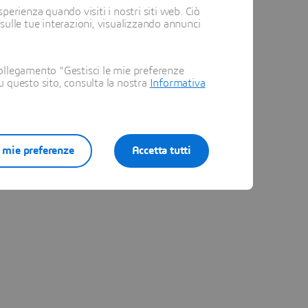
perienza quando visiti i nostri siti web. Ciò
 sulle tue interazioni, visualizzando annunci
ollegamento "Gestisci le mie preferenze
su questo sito, consulta la nostra
Informativa
e mie preferenze
Accetta tutti