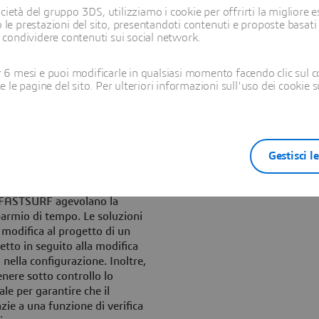
 CATIA, i programmatori dei
ietà del gruppo 3DS, utilizziamo i cookie per offrirti la migliore es
nte accedere ai ruoli di
 le prestazioni del sito, presentandoti contenuti e proposte basati
tare i programmi.
i condividere contenuti sui social network.
otica su due diverse celle di
6 mesi e puoi modificarle in qualsiasi momento facendo clic sul c
aie. Una cella con tre robot
te le pagine del sito. Per ulteriori informazioni sull'uso dei cookie 
tre un’altra cella con due
 dell’F-35. La
 garantisce la massima
ei programmi nell’ambiente
Gestisci l
are diverse tipologie e
t FASTSURF agevolano la
parmio di tempo. Le soluzioni
modifica al progetto di un
tto in seguito alla modifica
nella configurazione. Inoltre,
nere sotto controllo lo
le per garantire che il
zie a una funzione di verifica