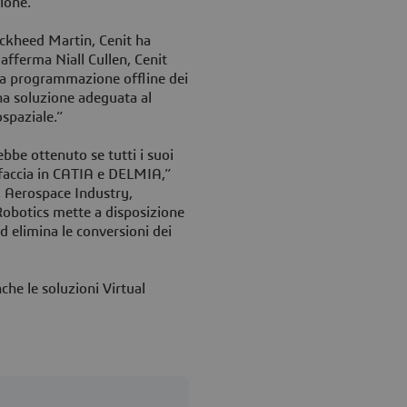
zione.
ockheed Martin, Cenit ha
afferma Niall Cullen, Cenit
la programmazione offline dei
na soluzione adeguata al
ospaziale.”
bbe ottenuto se tutti i suoi
rfaccia in CATIA e DELMIA,”
, Aerospace Industry,
botics mette a disposizione
 elimina le conversioni dei
he le soluzioni Virtual