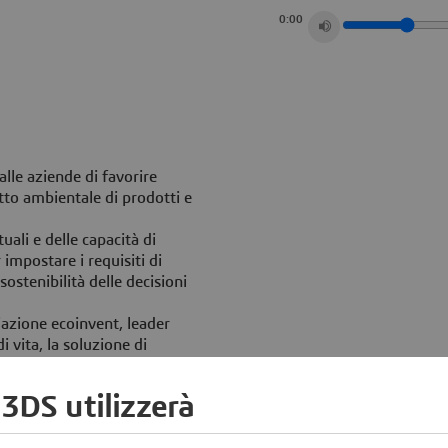
0:00
lle aziende di favorire
tto ambientale di prodotti e
uali e delle capacità di
 impostare i requisiti di
 sostenibilità delle decisioni
iazione ecoinvent, leader
di vita, la soluzione di
ati sulle attività umane e sui
 3DS utilizzerà