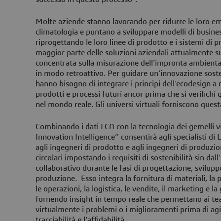
Molte aziende stanno lavorando per ridurre le loro emi
climatologia e puntano a sviluppare modelli di business
riprogettando le loro linee di prodotto e i sistemi di p
maggior parte delle soluzioni aziendali attualmente s
concentrata sulla misurazione dell'impronta ambienta
in modo retroattivo. Per guidare un'innovazione sosten
hanno bisogno di integrare i principi dell’ecodesign a 
prodotti e processi futuri ancor prima che si verifichi
nel mondo reale. Gli universi virtuali forniscono ques
Combinando i dati LCA con la tecnologia dei gemelli vi
Innovation Intelligence” consentirà agli specialisti di L
agli ingegneri di prodotto e agli ingegneri di produzione
circolari impostando i requisiti di sostenibilità sin dal
collaborativo durante le fasi di progettazione, svilupp
produzione. Esso integra la fornitura di materiali, la
le operazioni, la logistica, le vendite, il marketing e la 
fornendo insight in tempo reale che permettano ai tea
virtualmente i problemi o i miglioramenti prima di agi
tracciabilità e l'affidabilità.