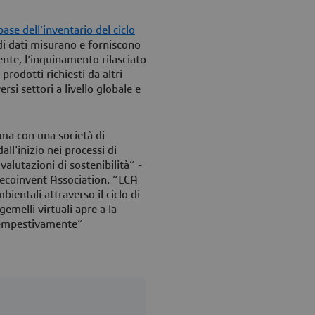
ase dell'inventario del ciclo
 di dati misurano e forniscono
ente, l'inquinamento rilasciato
 prodotti richiesti da altri
ersi settori a livello globale e
ima con una società di
all'inizio nei processi di
alutazioni di sostenibilità” -
 ecoinvent Association. “LCA
bientali attraverso il ciclo di
gemelli virtuali apre a la
i tempestivamente”