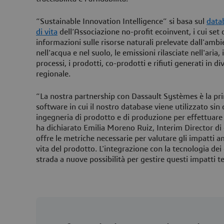
“Sustainable Innovation Intelligence” si basa sul
datab
di vita
dell’Associazione no-profit ecoinvent, i cui set
informazioni sulle risorse naturali prelevate dall'ambi
nell'acqua e nel suolo, le emissioni rilasciate nell'aria, i
processi, i prodotti, co-prodotti e rifiuti generati in div
regionale.
“La nostra partnership con Dassault Systèmes è la pr
software in cui il nostro database viene utilizzato sin d
ingegneria di prodotto e di produzione per effettuare v
ha dichiarato Emilia Moreno Ruiz, Interim Director di
offre le metriche necessarie per valutare gli impatti am
vita del prodotto. L'integrazione con la tecnologia dei 
strada a nuove possibilità per gestire questi impatt