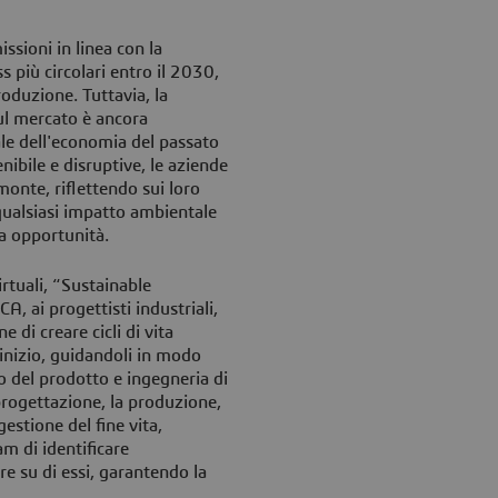
ssioni in linea con la
 più circolari entro il 2030,
roduzione. Tuttavia, la
ul mercato è ancora
le dell'economia del passato
ibile e disruptive, le aziende
monte, riflettendo sui loro
 qualsiasi impatto ambientale
ta opportunità.
rtuali, “Sustainable
CA, ai progettisti industriali,
 di creare cicli di vita
l'inizio, guidandoli in modo
o del prodotto e ingegneria di
 progettazione, la produzione,
gestione del fine vita,
m di identificare
re su di essi, garantendo la