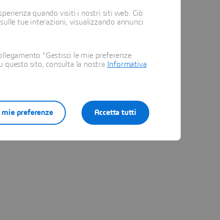
perienza quando visiti i nostri siti web. Ciò
 sulle tue interazioni, visualizzando annunci
ollegamento "Gestisci le mie preferenze
su questo sito, consulta la nostra
Informativa
e mie preferenze
Accetta tutti