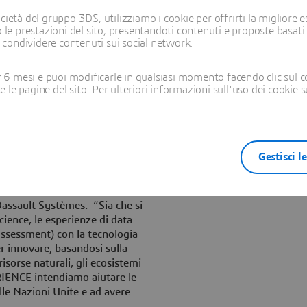
DSY.PA) ha annunciato il
ietà del gruppo 3DS, utilizziamo i cookie per offrirti la migliore es
 soluzione di valutazione del
 le prestazioni del sito, presentandoti contenuti e proposte basati
i condividere contenuti sui social network.
inimo l'impatto ambientale dei
e di contribuire a guidare
lla piattaforma 3DEXPERIENCE
6 mesi e puoi modificarle in qualsiasi momento facendo clic sul c
ena del valore, la soluzione
te le pagine del sito. Per ulteriori informazioni sull'uso dei cookie 
coinvent
sull’impatto di oltre
one virtuale, nello sviluppo
zioni e nella logistica.
Gestisci l
chiede la trasformazione del
le materie prime all'utilizzo,
Verzelen, Executive Vice
Dassault Systèmes. “Sia che si
science, le esperienze di data
Assessment) con la tecnologia
er innovare, basandosi sulla
isorse naturali, gli ecosistemi
RIENCE intendiamo aiutare le
alle Nazioni Unite e ad avere