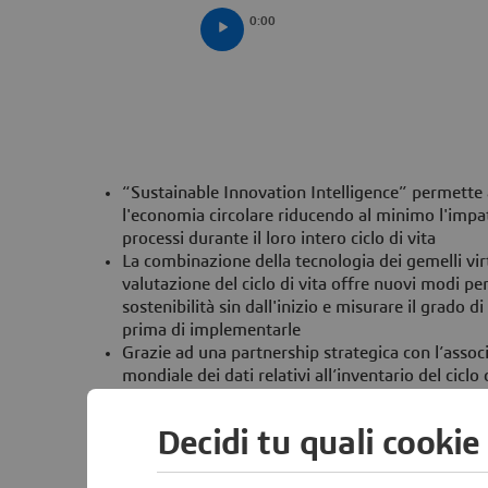
0:00
“Sustainable Innovation Intelligence” permette a
l'economia circolare riducendo al minimo l'impa
processi durante il loro intero ciclo di vita
La combinazione della tecnologia dei gemelli virt
valutazione del ciclo di vita offre nuovi modi per
sostenibilità sin dall'inizio e misurare il grado di
prima di implementarle
Grazie ad una partnership strategica con l’assoc
mondiale dei dati relativi all’inventario del ciclo 
Dassault Systèmes integra più di 18.000 set di d
processi industriali in diversi settori
Decidi tu quali cookie