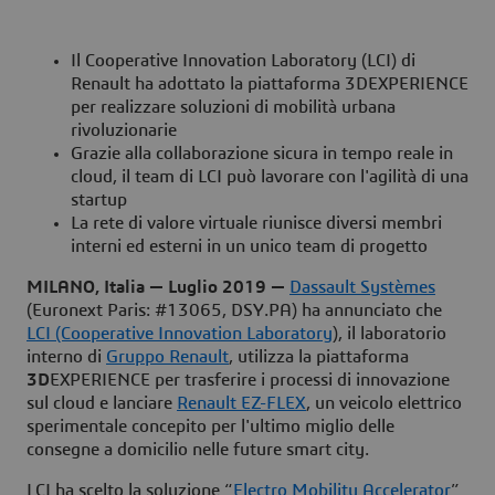
Il Cooperative Innovation Laboratory (LCI) di
Renault ha adottato la piattaforma 3DEXPERIENCE
per realizzare soluzioni di mobilità urbana
rivoluzionarie
Grazie alla collaborazione sicura in tempo reale in
cloud, il team di LCI può lavorare con l'agilità di una
startup
La rete di valore virtuale riunisce diversi membri
interni ed esterni in un unico team di progetto
MILANO, Italia — Luglio 2019 —
Dassault Systèmes
(Euronext Paris: #13065, DSY.PA) ha annunciato che
LCI (Cooperative Innovation Laboratory
), il laboratorio
interno di
Gruppo Renault
, utilizza la piattaforma
3D
EXPERIENCE per trasferire i processi di innovazione
sul cloud e lanciare
Renault EZ-FLEX
, un veicolo elettrico
sperimentale concepito per l'ultimo miglio delle
consegne a domicilio nelle future smart city.
LCI ha scelto la soluzione “
Electro Mobility Accelerator
”