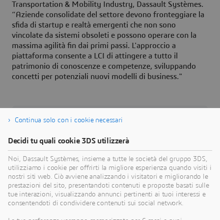
Transportation & Mobility Industry, Dassault Systèmes.
“Aziende consolidate del settore devono fronteggiare la
sfida di startup e realtà emergenti che non sono
vincolate da sistemi obsoleti e possono operare con la
massima agilità fin dai primi passi. L'approccio a
piattaforma consente a LCI di attingere a tutto il
patrimonio di conoscenze e competenze, sviluppando
concetti per potenziali nuovi modelli di business."
Continua solo con i cookie necessari
Informazioni su Dassault Systèmes
Decidi tu quali cookie 3DS utilizzerà
Dassault Systèmes è un catalizzatore del
Noi, Dassault Systèmes, insieme a tutte le società del gruppo 3DS,
progresso umano. Dal 1981, l'azienda è pioniera
utilizziamo i cookie per offrirti la migliore esperienza quando visiti i
nella creazione di mondi virtuali per migliorare la
nostri siti web. Ciò avviene analizzando i visitatori e migliorando le
vita reale di consumatori, pazienti e cittadini.
prestazioni del sito, presentandoti contenuti e proposte basati sulle
tue interazioni, visualizzando annunci pertinenti ai tuoi interessi e
Attraverso la piattaforma 3DEXPERIENCE, i
consentendoti di condividere contenuti sui social network.
gemelli virtuali basati sulla scienza e alimentati
dall'intelligenza artificiale aiutano 390.000 clienti