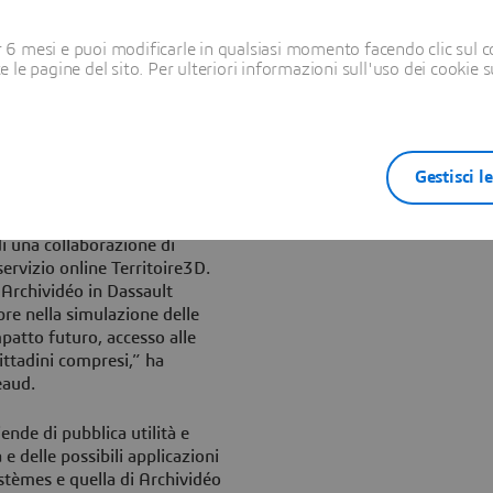
 maniera omogenea e precisa
6 mesi e puoi modificarle in qualsiasi momento facendo clic sul c
i proprietarie), mettendo a
te le pagine del sito. Per ulteriori informazioni sull'uso dei cookie 
nte per tutti gli attori
éo e alle sue tecniche di
le creare velocemente
articolareggiati e una
Gestisci l
Francese di Informazioni
i una collaborazione di
ervizio online Territoire3D.
 Archividéo in Dassault
re nella simulazione delle
mpatto futuro, accesso alle
cittadini compresi,” ha
eaud.
ende di pubblica utilità e
 e delle possibili applicazioni
stèmes e quella di Archividéo