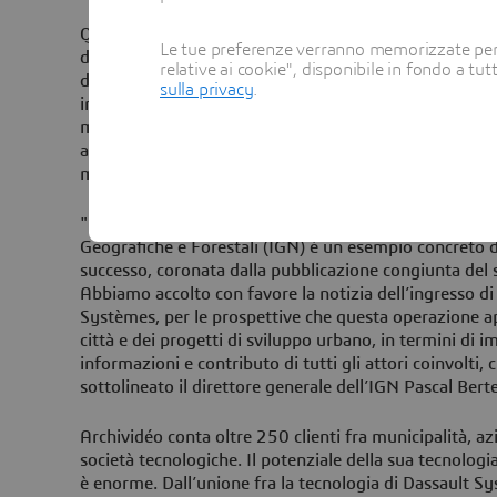
Questi modelli tridimensionali di città raccolgono in
Le tue preferenze verranno memorizzate per 
diverse fonti di dati (dagli open data alle informazion
relative ai cookie", disponibile in fondo a tut
disposizione un unico modello di riferimento indipende
sulla privacy
.
interessati. Grazie alla tecnologia euristica di Archivid
modellazione geofotografica e procedurale, è possibi
ambienti urbani e geografici complessi, con dettagli p
mappatura strettamente fedele alla realtà.
"La partnership fra Archividéo e l’Istituto Nazionale 
Geografiche e Forestali (IGN) è un esempio concreto d
successo, coronata dalla pubblicazione congiunta del s
Abbiamo accolto con favore la notizia dell’ingresso di
Systèmes, per le prospettive che questa operazione ap
città e dei progetti di sviluppo urbano, in termini di i
informazioni e contributo di tutti gli attori coinvolti, 
sottolineato il direttore generale dell’IGN Pascal Bert
Archividéo conta oltre 250 clienti fra municipalità, azi
società tecnologiche. Il potenziale della sua tecnologia
è enorme. Dall’unione fra la tecnologia di Dassault Sy