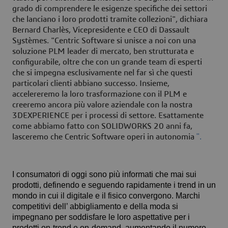
grado di comprendere le esigenze specifiche dei settori
che lanciano i loro prodotti tramite collezioni", dichiara
Bernard Charlès, Vicepresidente e CEO di Dassault
Systèmes. "Centric Software si unisce a noi con una
soluzione PLM leader di mercato, ben strutturata e
configurabile, oltre che con un grande team di esperti
che si impegna esclusivamente nel far sì che questi
particolari clienti abbiano successo. Insieme,
accelereremo la loro trasformazione con il PLM e
creeremo ancora più valore aziendale con la nostra
3DEXPERIENCE per i processi di settore. Esattamente
come abbiamo fatto con SOLIDWORKS 20 anni fa,
".
lasceremo che Centric Software operi in autonomia
I consumatori di oggi sono più informati che mai sui
prodotti, definendo e seguendo rapidamente i trend in un
mondo in cui il digitale e il fisico convergono. Marchi
competitivi dell’ abbigliamento e della moda si
impegnano per soddisfare le loro aspettative per i
prodotti on-trend e on-demand, aumentando il numero