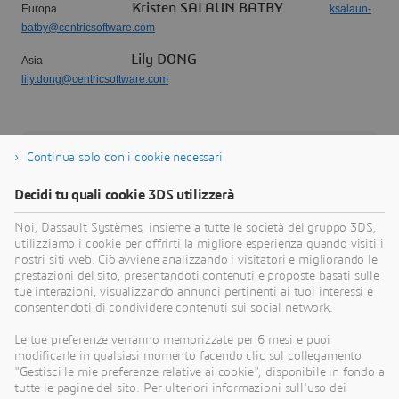
Kristen SALAUN BATBY
Europa
ksalaun-
batby@centricsoftware.com
Lily DONG
Asia
lily.dong@centricsoftware.com
Continua solo con i cookie necessari
Informazioni su Dassault Systèmes
Decidi tu quali cookie 3DS utilizzerà
Dassault Systèmes è un catalizzatore del
Noi, Dassault Systèmes, insieme a tutte le società del gruppo 3DS,
progresso umano. Dal 1981, l'azienda è pioniera
utilizziamo i cookie per offrirti la migliore esperienza quando visiti i
nella creazione di mondi virtuali per migliorare la
nostri siti web. Ciò avviene analizzando i visitatori e migliorando le
vita reale di consumatori, pazienti e cittadini.
prestazioni del sito, presentandoti contenuti e proposte basati sulle
tue interazioni, visualizzando annunci pertinenti ai tuoi interessi e
Attraverso la piattaforma 3DEXPERIENCE, i
consentendoti di condividere contenuti sui social network.
gemelli virtuali basati sulla scienza e alimentati
dall'intelligenza artificiale aiutano 390.000 clienti
Le tue preferenze verranno memorizzate per 6 mesi e puoi
modificarle in qualsiasi momento facendo clic sul collegamento
di ogni dimensione e in tutti i settori a collaborare,
"Gestisci le mie preferenze relative ai cookie", disponibile in fondo a
immaginare e creare innovazioni sostenibili che
tutte le pagine del sito. Per ulteriori informazioni sull'uso dei