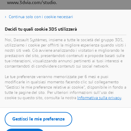
www.3dvia.com/studio.
Continua solo con i cookie necessari
Decidi tu quali cookie 3DS utilizzerà
Informazioni su Dassault Systèmes
Noi, Dassault Systèmes, insieme a tutte le società del gruppo 3DS,
utilizziamo i cookie per offrirti la migliore esperienza quando visiti i
Dassault Systèmes è un catalizzatore del
nostri siti web. Ciò avviene analizzando i visitatori e migliorando le
progresso umano. Dal 1981, l'azienda è pioniera
prestazioni del sito, presentandoti contenuti e proposte basati sulle
nella creazione di mondi virtuali per migliorare la
tue interazioni, visualizzando annunci pertinenti ai tuoi interessi e
consentendoti di condividere contenuti sui social network.
vita reale di consumatori, pazienti e cittadini.
Attraverso la piattaforma 3DEXPERIENCE, i
Le tue preferenze verranno memorizzate per 6 mesi e puoi
gemelli virtuali basati sulla scienza e alimentati
modificarle in qualsiasi momento facendo clic sul collegamento
"Gestisci le mie preferenze relative ai cookie", disponibile in fondo a
dall'intelligenza artificiale aiutano 390.000 clienti
tutte le pagine del sito. Per ulteriori informazioni sull'uso dei
di ogni dimensione e in tutti i settori a collaborare,
cookie su questo sito, consulta la nostra
Informativa sulla privacy
.
immaginare e creare innovazioni sostenibili che
generano un impatto significativo. Per ulteriori
informazioni, visitare:
www.3ds.com
.
Gestisci le mie preferenze