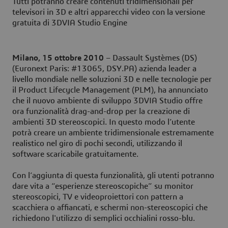
Tutti potranno creare contenuti tridimensionali per
televisori in 3D e altri apparecchi video con la versione
gratuita di 3DVIA Studio Engine
Milano, 15 ottobre 2010
– Dassault Systèmes (DS)
(Euronext Paris: #13065, DSY.PA) azienda leader a
livello mondiale nelle soluzioni 3D e nelle tecnologie per
il Product Lifecycle Management (PLM), ha annunciato
che il nuovo ambiente di sviluppo 3DVIA Studio offre
ora funzionalità drag-and-drop per la creazione di
ambienti 3D stereoscopici. In questo modo l’utente
potrà creare un ambiente tridimensionale estremamente
realistico nel giro di pochi secondi, utilizzando il
software scaricabile gratuitamente.
Con l’aggiunta di questa funzionalità, gli utenti potranno
dare vita a “esperienze stereoscopiche” su monitor
stereoscopici, TV e videoproiettori con pattern a
scacchiera o affiancati, e schermi non-stereoscopici che
richiedono l'utilizzo di semplici occhialini rosso-blu.