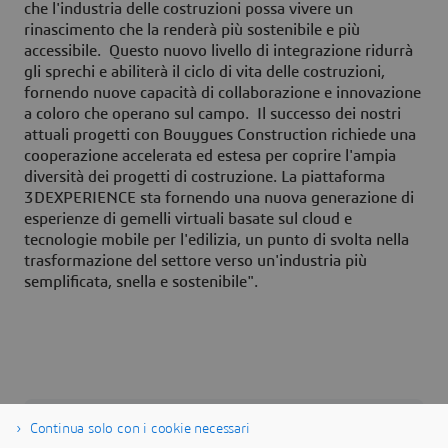
che l'industria delle costruzioni possa vivere un
rinascimento che la renderà più sostenibile e più
accessibile. Questo nuovo livello di integrazione ridurrà
gli sprechi e abiliterà il ciclo di vita delle costruzioni,
fornendo nuove capacità di collaborazione e innovazione
a coloro che operano sul campo. Il successo dei nostri
attuali progetti con Bouygues Construction richiede una
cooperazione accelerata ed estesa per coprire l'ampia
diversità dei progetti di costruzione. La piattaforma
3DEXPERIENCE sta fornendo una nuova generazione di
esperienze di gemelli virtuali basate sul cloud e
tecnologie mobile per l'edilizia, un punto di svolta nella
trasformazione del settore verso un'industria più
semplificata, snella e sostenibile".
Continua solo con i cookie necessari
Informazioni su Dassault Systèmes