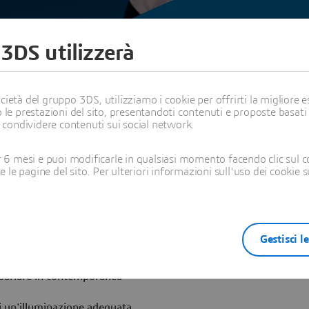
 3DS utilizzerà
ietà del gruppo 3DS, utilizziamo i cookie per offrirti la migliore es
rante la fiera
Dopo la fie
 le prestazioni del sito, presentandoti contenuti e proposte basati
i condividere contenuti sui social network.
stiti in modo adeguato
Chiedi il contatto sui social 
6 mesi e puoi modificarle in qualsiasi momento facendo clic sul c
te le pagine del sito. Per ulteriori informazioni sull'uso dei cookie 
tenzione al tuo linguaggio del
Non dimenticare di ringr
corpo
tutte le distrazioni (telefono,
Gestisci l
video...)
parlare in contemporanea
i un'illuminazione adeguata