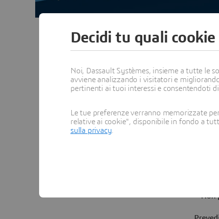
Decidi tu quali cookie
Noi, Dassault Systèmes, insieme a tutte le soc
Prima della fiera
Du
avviene analizzando i visitatori e migliorando
pertinenti ai tuoi interessi e consentendoti d
Assicurati di conoscere l'azienda
Ve
Le tue preferenze verranno memorizzate per 
relative ai cookie", disponibile in fondo a tut
sulla privacy
.
Revisiona il curriculum
Presta at
Pianifica le tue domande
Elimina 
Assicurati di avere una buona
connessione internet
Non 
Preved