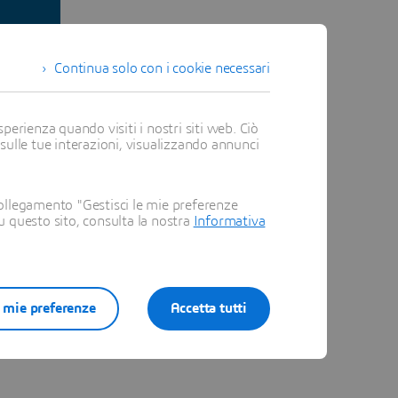
Continua solo con i cookie necessari
perienza quando visiti i nostri siti web. Ciò
ra
 sulle tue interazioni, visualizzando annunci
(LinkedIn)
ollegamento "Gestisci le mie preferenze
su questo sito, consulta la nostra
Informativa
aziare
e mie preferenze
Accetta tutti