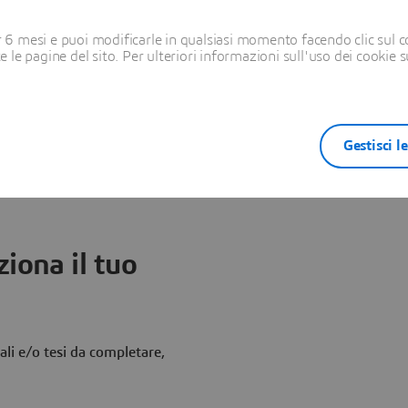
6 mesi e puoi modificarle in qualsiasi momento facendo clic sul c
are le
te le pagine del sito. Per ulteriori informazioni sull'uso dei cookie 
ità di lavoro e le bacheche di
Gestisci l
ndeed, consulta il sito web
iona il tuo
ali e/o tesi da completare,