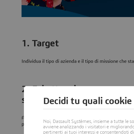
1. Target
Individua il tipo di azienda e il tipo di missione che st
2. Fai attenzione a come e
società selezionano
Decidi tu quali cookie
Alcune società prevedono delle campagne di selezione
Noi, Dassault Systèmes, insieme a tutte le soc
periodi specifici dell'anno.
avviene analizzando i visitatori e migliorando
pertinenti ai tuoi interessi e consentendoti d