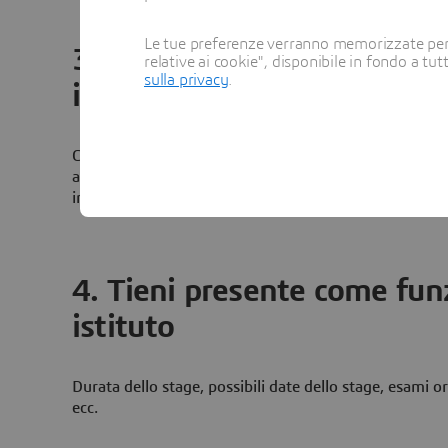
Le tue preferenze verranno memorizzate per 
3. Tieni presente dove trov
relative ai cookie", disponibile in fondo a tut
sulla privacy
.
informazioni giuste
Consulta i siti web delle società dedicati alle opportun
annunci di lavori online come Job Teaser, LinkedIn e I
interno dell'istituto oppure contatta un ex studente.
4. Tieni presente come funz
istituto
Durata dello stage, possibili date dello stage, esami or
ecc.