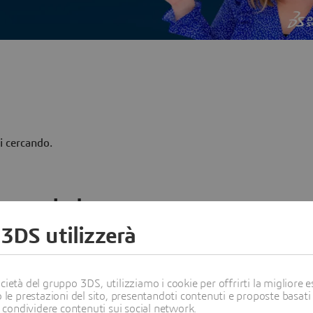
ai cercando.
 quando le
 3DS utilizzerà
, che sono aperte soltanto in
ietà del gruppo 3DS, utilizziamo i cookie per offrirti la migliore es
 le prestazioni del sito, presentandoti contenuti e proposte basati
i condividere contenuti sui social network.