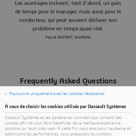
Les avantages incluent, tout d’abord, un gain
de temps pour le manager, mais aussi pour le
conducteur, qui peut souvent déclarer son
problème en temps quasi réel.
Pascal DUPONT, Winflotte
Frequently Asked Questions
Poursuivre uniquement avec les cookies nécessaires
Quels sont les prérequis pour le Business
À vous de choisir les cookies utilisés par Dassault Systèmes
process Player?
Dassault Systèmes et ses partenaires commerciaux utilisent des
cookies afin de vous faire bénéficier de la meilleure expérience
possible sur leurs sites web. À cette fin, nous évaluons l'audience et
Quelle est la différence entre le Business
optimisons les performances, vous proposons du contenu