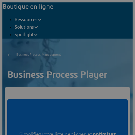
Boutique en ligne
Ressources
Solutions
Spotlight
Business Process Management
Business Process Player
Réunissez les tâches, les activités et les
indicateurs de performance
issus de divers
processus
Commencer maintenant
Simplifiez votre liste de tâches et
optimisez