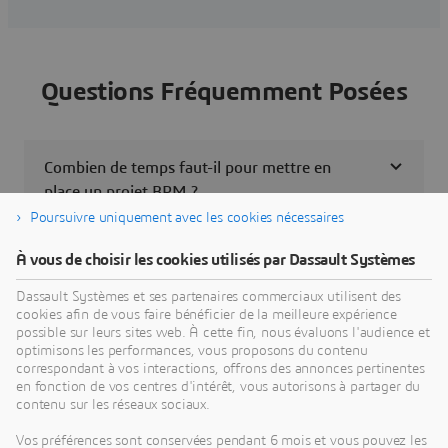
Questions Fréquemment Posées
Combien de temps faut-il pour mettre en
place un projet BPM ?
Poursuivre uniquement avec les cookies nécessaires
Quelles sont les ressources techniques
À vous de choisir les cookies utilisés par Dassault Systèmes
nécessaires ?
Dassault Systèmes et ses partenaires commerciaux utilisent des
cookies afin de vous faire bénéficier de la meilleure expérience
possible sur leurs sites web. À cette fin, nous évaluons l'audience et
Une fois que j'ai acheté la solution, comment
optimisons les performances, vous proposons du contenu
puis-je l'utiliser ?
correspondant à vos interactions, offrons des annonces pertinentes
en fonction de vos centres d'intérêt, vous autorisons à partager du
contenu sur les réseaux sociaux.
Cette offre groupée comprend-elle un
Vos préférences sont conservées pendant 6 mois et vous pouvez les
contenu d'apprentissage ?