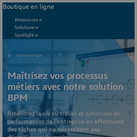
Boutique en ligne
Ressources
Solutions
Spotlight
Boutique en ligne
Maîtrisez vos processus
métiers avec notre solution
BPM
Améliorez la vie au travail et optimisez les
performances de l'entreprise en
effectuant
des tâches qui ne nécessitent pas