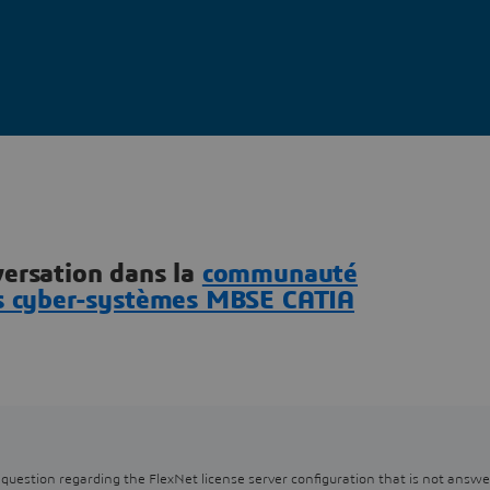
versation dans la
communauté
des cyber-systèmes MBSE CATIA
question regarding the FlexNet license server configuration that is not answe