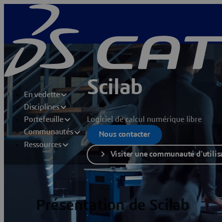
Scilab
En vedette
Disciplines
Logiciel de calcul numérique libre
Portefeuille
Communautés
Nous contacter
Ressources
Visiter une communauté d'utilis
Présentation de Scilab