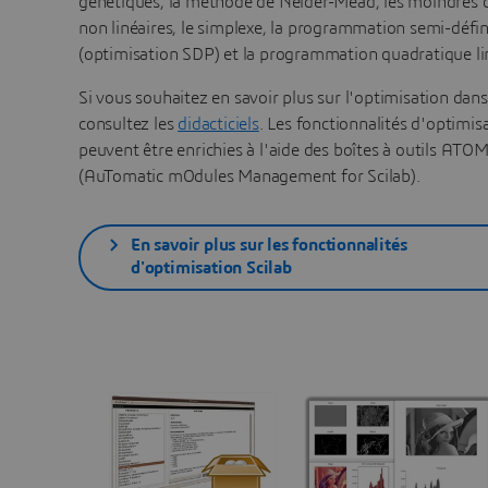
génétiques, la méthode de Nelder-Mead, les moindres c
non linéaires, le simplexe, la programmation semi-défin
(optimisation SDP) et la programmation quadratique li
Si vous souhaitez en savoir plus sur l'optimisation dans
consultez les
didacticiels
. Les fonctionnalités d'optimis
peuvent être enrichies à l'aide des boîtes à outils ATO
(AuTomatic mOdules Management for Scilab).
En savoir plus sur les fonctionnalités
d'optimisation Scilab