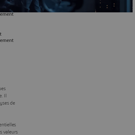
ppement
t
itement
ues
. Il
yses de
entielles
s valeurs