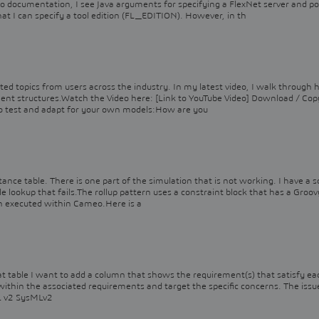
o documentation, I see Java arguments for specifying a FlexNet server and po
I can specify a tool edition (FL_EDITION). However, in th
ted topics from users across the industry. In my latest video, I walk through 
ement structures.Watch the Video here: [Link to YouTube Video] Download / Cop
o test and adapt for your own models:How are you
tance table. There is one part of the simulation that is not working. I have a s
e lookup that fails.The rollup pattern uses a constraint block that has a Groov
en executed within Cameo.Here is a
that table I want to add a column that shows the requirement(s) that satisfy ea
 within the associated requirements and target the specific concerns. The issu
ML v2 SysMLv2