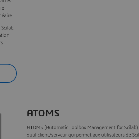
arrés
ie
néaire.
 Scilab,
ation
MS
ATOMS
ATOMS (Automatic Toolbox Management for Scilab) 
outil client/serveur qui permet aux utilisateurs de Sci