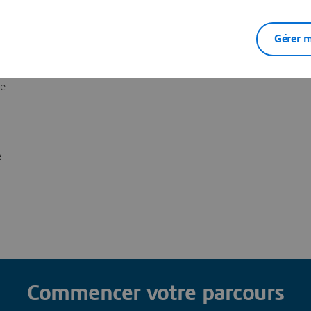
Gérer m
aide de
de
e
Commencer votre parcours