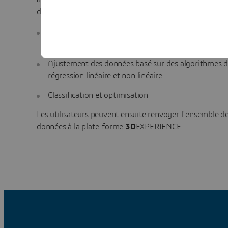
désormais assurer le post-traitement de ces données :
Possibilité d'effectuer des analyses statistiques à l'
fonctions mathématiques standard
Ajustement des données basé sur des algorithmes 
régression linéaire et non linéaire
Classification et optimisation
Les utilisateurs peuvent ensuite renvoyer l'ensemble d
données à la plate-forme
3D
EXPERIENCE.