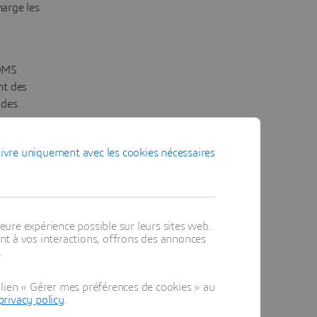
harge les
TOMS
nt des
 des
ivre uniquement avec les cookies nécessaires
S
eure expérience possible sur leurs sites web.
t à vos interactions, offrons des annonces
.
lien « Gérer mes préférences de cookies » au
privacy policy
.