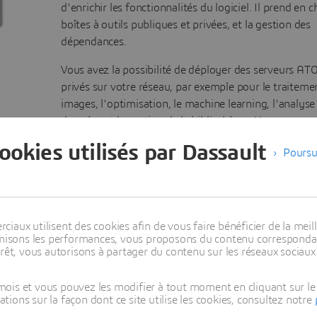
d'enrichir les fonctionnalités du logiciel. Il prend en c
boîtes à outils publiques et privées, et la gestion des
dépendances.
Vous avez la possibilité de déployer des serveurs A
privés sur votre réseau, par exemple pour le traiteme
images, l'optimisation, le machine learning, l'analyse
données et la gestion de la bibliothèque Xcos.
cookies utilisés par Dassault
Poursu
En savoir plus sur le référentiel Scilab ATOM
aux utilisent des cookies afin de vous faire bénéficier de la meill
timisons les performances, vous proposons du contenu correspondan
E
rêt, vous autorisons à partager du contenu sur les réseaux sociaux
ois et vous pouvez les modifier à tout moment en cliquant sur le 
 Grâce
ons sur la façon dont ce site utilise les cookies, consultez notre