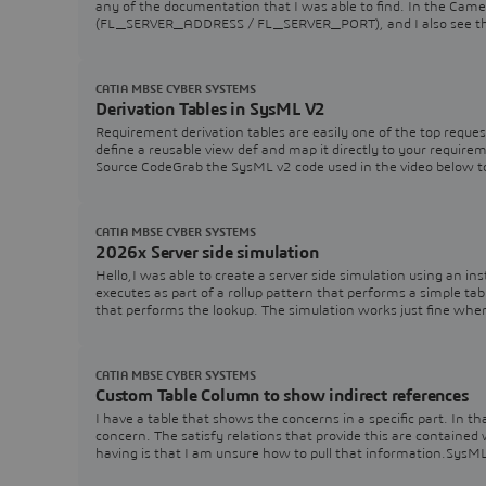
any of the documentation that I was able to find. In the Came
(FL_SERVER_ADDRESS / FL_SERVER_PORT), and I also see that 
CATIA MBSE CYBER SYSTEMS
Derivation Tables in SysML V2
Requirement derivation tables are easily one of the top reques
define a reusable view def and map it directly to your requir
Source CodeGrab the SysML v2 code used in the video below t
CATIA MBSE CYBER SYSTEMS
2026x Server side simulation
Hello,I was able to create a server side simulation using an ins
executes as part of a rollup pattern that performs a simple tabl
that performs the lookup. The simulation works just fine wh
CATIA MBSE CYBER SYSTEMS
Custom Table Column to show indirect references
I have a table that shows the concerns in a specific part. In 
concern. The satisfy relations that provide this are contained
having is that I am unsure how to pull that information.Sys