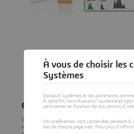
À vous de choisir les 
Systèmes
Dassault Systèmes et ses partenaires commerci
À cette fin, nous évaluons l'audience et op
Connecteur 3DEXPERIENC
pertinentes en fonction de vos centres d'inté
Scilab permet d'extraire les données générées par les
Vos préférences sont conservées pendant 6 m
simulations à partir de la
plate-forme
3D
EXPERIENCE
.
bas de chaque page web. Pour plus d'informati
aux fonctionnalités de Scilab, les utilisateurs peuvent