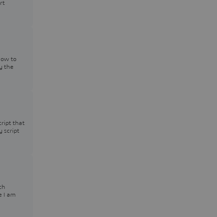
rt
how to
y the
cript that
y script
ch
e I am