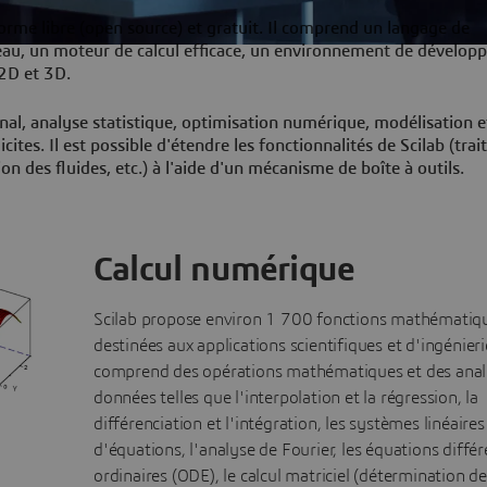
forme libre (open source) et gratuit. Il comprend un langage de
au, un moteur de calcul efficace, un environnement de dévelo
 2D et 3D.
signal, analyse statistique, optimisation numérique, modélisation e
ites. Il est possible d'étendre les fonctionnalités de Scilab (tra
 des fluides, etc.) à l'aide d'un mécanisme de boîte à outils.
Calcul numérique
Scilab propose environ 1 700 fonctions mathématiq
destinées aux applications scientifiques et d'ingénierie
comprend des opérations mathématiques et des anal
données telles que l'interpolation et la régression, la
différenciation et l'intégration, les systèmes linéaires
d'équations, l'analyse de Fourier, les équations différ
ordinaires (ODE), le calcul matriciel (détermination de