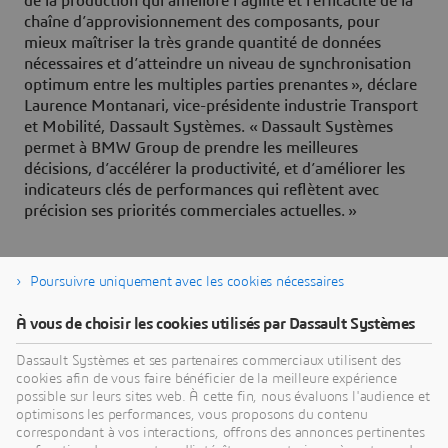
de la production qui améliore l’agilité et l’efficacité de la
chaîne d’approvisionnement des composants, pour
mieux maîtriser la très grande quantité de données
nécessaires et d’atteindre un niveau de synchronisation
optimum entre les multiples parties prenantes », déclare
Laurence Montanari, vice-présidente industrie Transport
et Mobilité, Dassault Systèmes. « Dassault Systèmes
permet à BMW Group de prendre les meilleures
décisions, d’accélérer la productivité, et d’améliorer les
indicateurs clés de performances qui reflètent avec
précision ses priorités commerciales actuelles. »
Poursuivre uniquement avec les cookies nécessaires
À propos de Dassault Systèmes
À vous de choisir les cookies utilisés par Dassault Systèmes
Dassault Systèmes est un accélérateur de progrès
Dassault Systèmes et ses partenaires commerciaux utilisent des
cookies afin de vous faire bénéficier de la meilleure expérience
humain. Depuis 1981, l'entreprise est pionnière
possible sur leurs sites web. À cette fin, nous évaluons l'audience et
dans la création de mondes virtuels pour améliorer
optimisons les performances, vous proposons du contenu
la vie réelle des consommateurs, des patients et
correspondant à vos interactions, offrons des annonces pertinentes