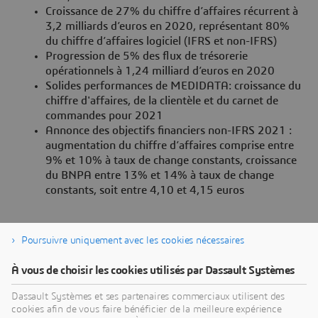
Croissance de 27% du chiffre d’affaires récurrent à
3,2 milliards d’euros en 2020, représentant 80%
du chiffre d’affaires logiciel (IFRS et non-IFRS)
Progression de 5% des flux de trésorerie
opérationnels à 1,24 milliard d’euros en 2020
Solides performances de MEDIDATA: croissance du
chiffre d'affaires, de la clientèle et du carnet de
commandes pour 2021
Annonce des objectifs financiers non-IFRS 2021 :
augmentation du chiffre d’affaires comprise entre
9% et 10% à taux de change constants, croissance
du BNPA entre 13% et 14% à taux de change
constants, soit entre 4,10 et 4,15 euros
Poursuivre uniquement avec les cookies nécessaires
À propos de Dassault Systèmes
À vous de choisir les cookies utilisés par Dassault Systèmes
Dassault Systèmes est un accélérateur de progrès
Dassault Systèmes et ses partenaires commerciaux utilisent des
cookies afin de vous faire bénéficier de la meilleure expérience
humain. Depuis 1981, l'entreprise est pionnière