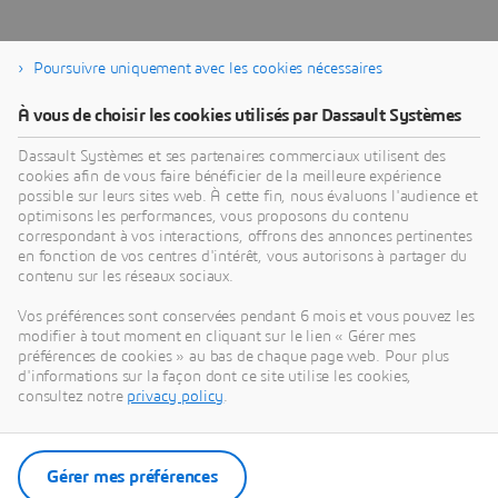
Poursuivre uniquement avec les cookies nécessaires
À propos de Dassault Systèmes
À vous de choisir les cookies utilisés par Dassault Systèmes
Dassault Systèmes est un accélérateur de progrès
Dassault Systèmes et ses partenaires commerciaux utilisent des
cookies afin de vous faire bénéficier de la meilleure expérience
humain. Depuis 1981, l'entreprise est pionnière
possible sur leurs sites web. À cette fin, nous évaluons l'audience et
dans la création de mondes virtuels pour améliorer
optimisons les performances, vous proposons du contenu
la vie réelle des consommateurs, des patients et
correspondant à vos interactions, offrons des annonces pertinentes
en fonction de vos centres d'intérêt, vous autorisons à partager du
des citoyens. Grâce à la plateforme
contenu sur les réseaux sociaux.
3DEXPERIENCE, ses jumeaux virtuels augmentés
par l'IA et ancrés dans la science aident 390 000
Vos préférences sont conservées pendant 6 mois et vous pouvez les
modifier à tout moment en cliquant sur le lien « Gérer mes
entreprises, de toutes tailles et de tous secteurs, à
préférences de cookies » au bas de chaque page web. Pour plus
collaborer, imaginer et créer des innovations
d'informations sur la façon dont ce site utilise les cookies,
durables à fort impact. Pour plus d'informations,
consultez notre
privacy policy
.
visitez :
www.3ds.com/fr
Gérer mes préférences