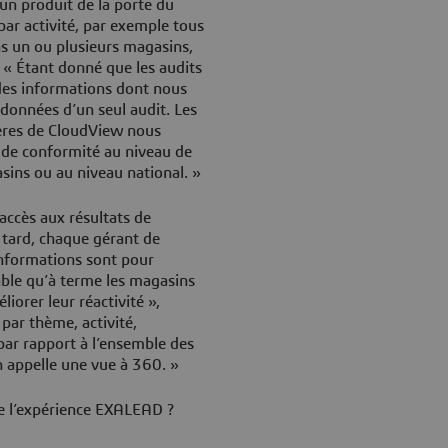
un produit de la porte du
par activité, par exemple tous
ns un ou plusieurs magasins,
. « Étant donné que les audits
des informations dont nous
 données d’un seul audit. Les
tères de CloudView nous
de conformité au niveau de
ins ou au niveau national. »
accès aux résultats de
 tard, chaque gérant de
nformations sont pour
rable qu’à terme les magasins
iorer leur réactivité »,
 par thème, activité,
par rapport à l’ensemble des
on appelle une vue à 360. »
e l’expérience EXALEAD ?