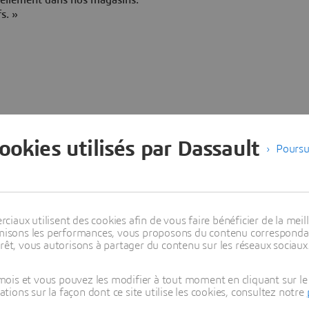
s. »
cookies utilisés par Dassault
Poursu
. Contrairement à
View nous permet
s instantanés qui
aux utilisent des cookies afin de vous faire bénéficier de la meill
es correctives en
timisons les performances, vous proposons du contenu correspondan
rêt, vous autorisons à partager du contenu sur les réseaux sociaux
ois et vous pouvez les modifier à tout moment en cliquant sur le 
ons sur la façon dont ce site utilise les cookies, consultez notre
Qualité et Sécurité