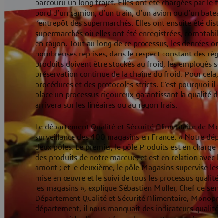
parcouru un long trajet. Elles ont été chargées par le 
bord d’un camion, d’un train, d’un avion ou d’un bateau
l’entrepôt des supermarchés. Elles ont ensuite été dis
supermarchés où elles ont été enregistrées, comptabil
en rayon. Tout au long de ce processus, les denrées o
nombreuses reprises, dans le respect constant des rè
produits doivent être stockés au froid, les employés s
préservation continue de la chaîne du froid. Pour cela,
procédures et des protocoles stricts. C’est pourquoi il
place un processus rigoureux garantissant la qualité d
arrivera sur les linéaires ou au rayon frais.
Le département Qualité et Sécurité Alimentaire de Mo
surveillance des 400 magasins en France. « Notre d
deux pôles. Le premier, le pôle Produits est en charg
des produits de notre marque, et est en relation avec l
amont ; et le deuxième, le pôle Magasins supervise le
mise en œuvre et le suivi de tous les processus qualit
les magasins », explique Sébastien Muller, Chef de se
Département Qualité et Sécurité Alimentaire, Monopri
département, il nous manquait des indicateurs qualité s