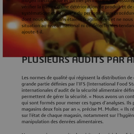
moyen méthodique et formel permettant de s’assurer 
vérifier la nature d’une détérioration de produit et de
systématique et adéquate du personnel aux procédur
dont nous disposions étaient fragmentées et ne nous 
situation au niveau national ni de détecter des tenda
ajoute-t-il.
PLUSIEURS AUDITS PAR 
Les normes de qualité qui régissent la distribution de
grande partie définies par l’IFS (International Food 
internationales d’audit de la sécurité alimentaire défi
permettent de gérer la sécurité. « Nous avons un cont
qui sont formés pour mener ces types d’analyses. Ils 
magasins deux fois par an », précise M. Muller. « Ils 
sur l’état de chaque magasin, notamment sur l’hygièn
manipulation des denrées alimentaires.