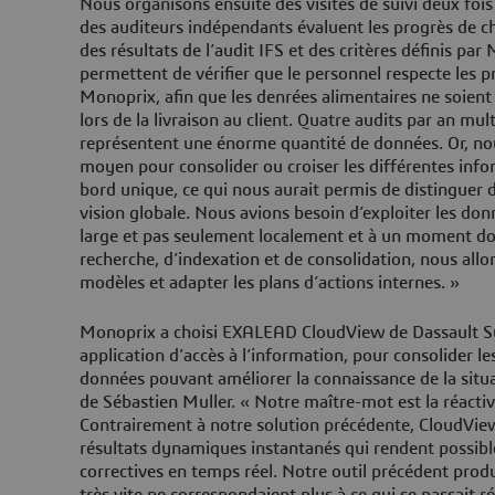
Nous organisons ensuite des visites de suivi deux fois
des auditeurs indépendants évaluent les progrès de 
des résultats de l’audit IFS et des critères définis par
permettent de vérifier que le personnel respecte les pr
Monoprix, afin que les denrées alimentaires ne soien
lors de la livraison au client. Quatre audits par an mu
représentent une énorme quantité de données. Or, no
moyen pour consolider ou croiser les différentes info
bord unique, ce qui nous aurait permis de distinguer 
vision globale. Nous avions besoin d’exploiter les don
large et pas seulement localement et à un moment do
recherche, d’indexation et de consolidation, nous allon
modèles et adapter les plans d’actions internes. »
Monoprix a choisi EXALEAD CloudView de Dassault S
application d’accès à l’information, pour consolider le
données pouvant améliorer la connaissance de la situat
de Sébastien Muller. « Notre maître-mot est la réactivit
Contrairement à notre solution précédente, CloudVie
résultats dynamiques instantanés qui rendent possibl
correctives en temps réel. Notre outil précédent produi
très vite ne correspondaient plus à ce qui se passait 