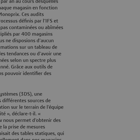
 par an au cours desquelles
chaque magasin en fonction
 Monoprix. Ces audits
ocessus définis par l’IFS et
t pas contaminées ou abîmées
ltipliés par 400 magasins
us ne disposions d’aucun
rmations sur un tableau de
des tendances ou d’avoir une
nées selon un spectre plus
nné. Grâce aux outils de
s pouvoir identifier des
ystèmes (3DS), une
s différentes sources de
ion sur le terrain de l’équipe
é », déclare-t-il. «
w nous permet d’obtenir des
e la prise de mesures
sait des tables statiques, qui
réellement dans nos magasins.