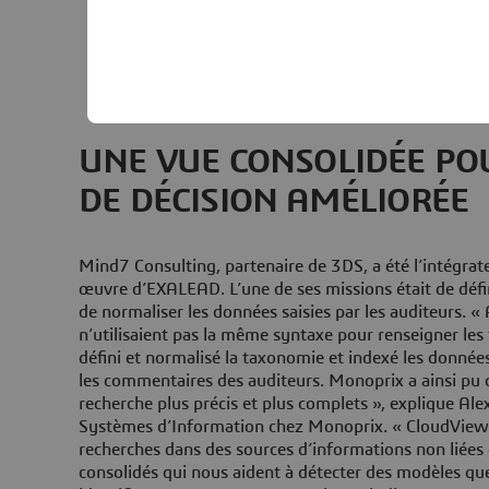
Alimentaire, Monoprix
UNE VUE CONSOLIDÉE PO
DE DÉCISION AMÉLIORÉE
Mind7 Consulting, partenaire de 3DS, a été l’intégrat
œuvre d’EXALEAD. L’une de ses missions était de déf
de normaliser les données saisies par les auditeurs. «
n’utilisaient pas la même syntaxe pour renseigner le
défini et normalisé la taxonomie et indexé les donné
les commentaires des auditeurs. Monoprix a ainsi pu o
recherche plus précis et plus complets », explique Ale
Systèmes d’Information chez Monoprix. « CloudView 
recherches dans des sources d’informations non liées e
consolidés qui nous aident à détecter des modèles qu