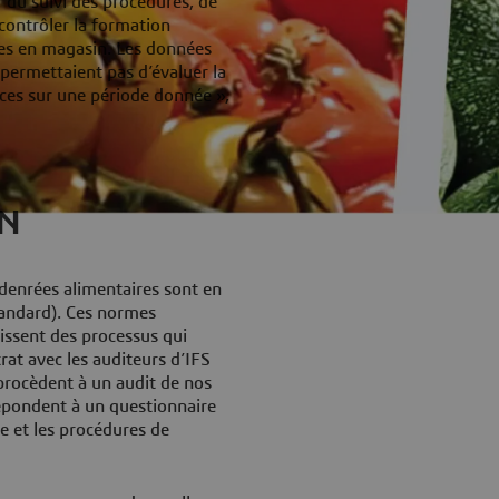
du suivi des procédures, de
 contrôler la formation
es en magasin. Les données
permettaient pas d’évaluer la
nces sur une période donnée »,
AN
 denrées alimentaires sont en
Standard). Ces normes
nissent des processus qui
rat avec les auditeurs d’IFS
procèdent à un audit de nos
répondent à un questionnaire
e et les procédures de