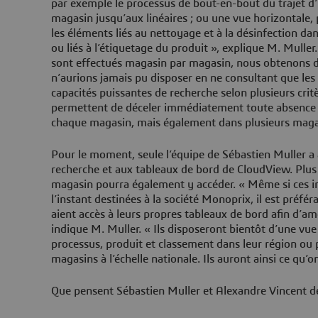
par exemple le processus de bout-en-bout du trajet d’
magasin jusqu’aux linéaires ; ou une vue horizontale, 
les éléments liés au nettoyage et à la désinfection da
ou liés à l’étiquetage du produit », explique M. Muller
sont effectués magasin par magasin, nous obtenons 
n’aurions jamais pu disposer en ne consultant que les
capacités puissantes de recherche selon plusieurs cri
permettent de déceler immédiatement toute absence 
chaque magasin, mais également dans plusieurs magas
Pour le moment, seule l’équipe de Sébastien Muller a 
recherche et aux tableaux de bord de CloudView. Plus
magasin pourra également y accéder. « Même si ces i
l’instant destinées à la société Monoprix, il est préfé
aient accès à leurs propres tableaux de bord afin d’amél
indique M. Muller. « Ils disposeront bientôt d’une vue
processus, produit et classement dans leur région ou 
magasins à l’échelle nationale. Ils auront ainsi ce qu’
Que pensent Sébastien Muller et Alexandre Vincent d