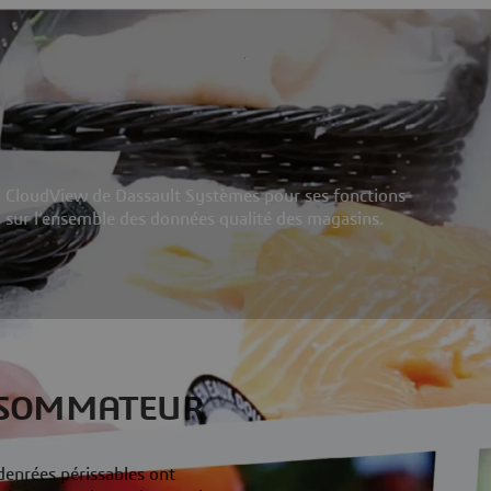
D CloudView de Dassault Systèmes pour ses fonctions
l sur l’ensemble des données qualité des magasins.
NSOMMATEUR
denrées périssables ont