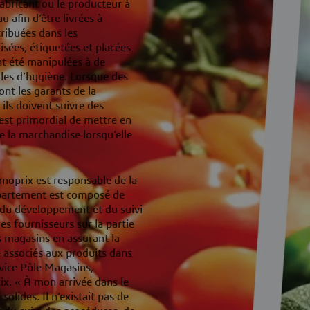
fabricant ou le producteur à
 afin d’être livrées à
tribuées dans les
isées, étiquetées et placées
nt été manipulées à de
gles d’hygiène. Lorsque des
ont les garants de la
 ils doivent suivre des
 est primordial de mettre en
e la marchandise lorsqu’elle
noprix est responsable de la
épartement est composé de
e du développement et du suivi
es fournisseurs sur la partie
s magasins en assurant la
é associés aux produits dans
rvice Pôle Magasins,
x. « À mon arrivée dans le
olides. Il n’existait pas de