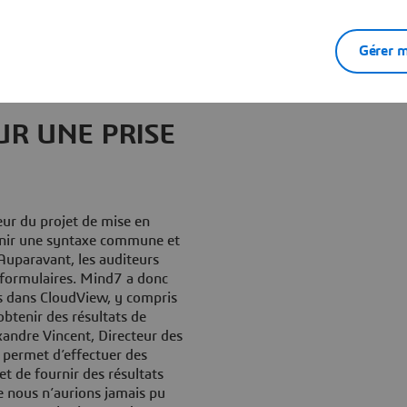
Gérer m
UR UNE PRISE
eur du projet de mise en
inir une syntaxe commune et
 Auparavant, les auditeurs
s formulaires. Mind7 a donc
es dans CloudView, y compris
btenir des résultats de
xandre Vincent, Directeur des
permet d’effectuer des
t de fournir des résultats
e nous n’aurions jamais pu