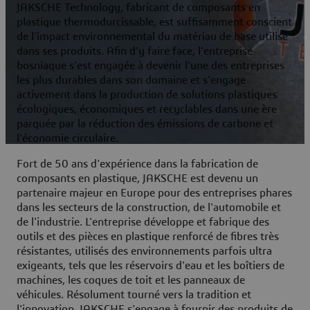
JAKSCHE Technology, fabricant de composants en
plastique thermodurcissable, est suffisamment conscient
de l'impact environnemental du matériau de base utilisé
dans ses produits. Afin d'y faire face, l'entreprise
bosniaque s'est engagée à devenir l'une des entreprises
les plus durables dans son domaine et s'engage
activement dans la production de solutions plastiques
écologiques, économiques et recyclables dans une ère
parquée par la réduction des émissions de carbone et
l'économie circulaire.
Fort de 50 ans d'expérience dans la fabrication de
composants en plastique, JAKSCHE est devenu un
partenaire majeur en Europe pour des entreprises phares
dans les secteurs de la construction, de l'automobile et
de l'industrie. L'entreprise développe et fabrique des
outils et des pièces en plastique renforcé de fibres très
résistantes, utilisés des environnements parfois ultra
exigeants, tels que les réservoirs d'eau et les boîtiers de
machines, les coques de toit et les panneaux de
véhicules. Résolument tourné vers la tradition et
l'innovation, JAKSCHE s'engage à fournir des produits de