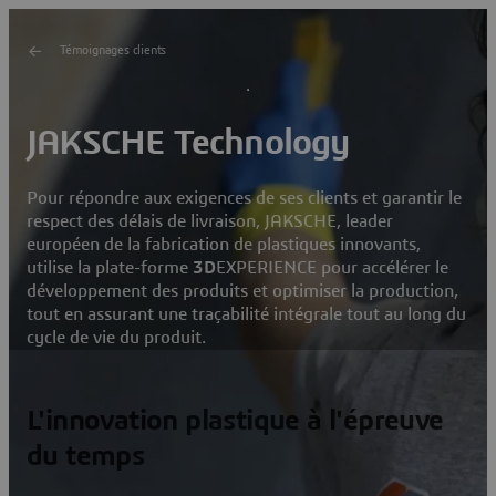
Témoignages clients
JAKSCHE Technology
Pour répondre aux exigences de ses clients et garantir le
respect des délais de livraison, JAKSCHE, leader
européen de la fabrication de plastiques innovants,
utilise la plate-forme
3D
EXPERIENCE pour accélérer le
développement des produits et optimiser la production,
tout en assurant une traçabilité intégrale tout au long du
cycle de vie du produit.
L'innovation plastique à l'épreuve
du temps