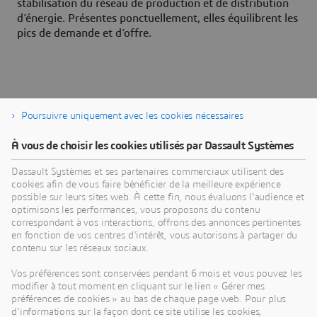
stabilisation du réseau de production et de distribution
d’énergie. Présentes ponctuellement, elles équilibrent les
pics de demande et d’offre.
Articles similaires
Poursuivre uniquement avec les cookies nécessaires
À vous de choisir les cookies utilisés par Dassault Systèmes
Dassault Systèmes et ses partenaires commerciaux utilisent des
cookies afin de vous faire bénéficier de la meilleure expérience
possible sur leurs sites web. À cette fin, nous évaluons l'audience et
optimisons les performances, vous proposons du contenu
correspondant à vos interactions, offrons des annonces pertinentes
en fonction de vos centres d'intérêt, vous autorisons à partager du
contenu sur les réseaux sociaux.
Vos préférences sont conservées pendant 6 mois et vous pouvez les
modifier à tout moment en cliquant sur le lien « Gérer mes
Au cœur des enjeux de
préférences de cookies » au bas de chaque page web. Pour plus
d'informations sur la façon dont ce site utilise les cookies,