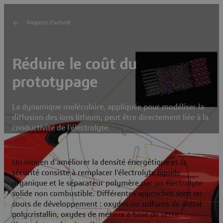
Rapports d'activité
Réduire le coût du
prototypage
La dynamique moléculaire, appliquée pour modéliser la
diffusion des ions lithium, peut être directement liée à la
conductivité de l’électrolyte.
Un moyen d’améliorer la densité énergétique et la
sécurité consiste à remplacer l’électrolyte liquide
organique et le séparateur polymère par un électrolyte
solide non combustible. Différentes approches sont en
cours de développement : oxydes ou sulfures de métal
polycristallin, oxydes de métaux à base de verre,