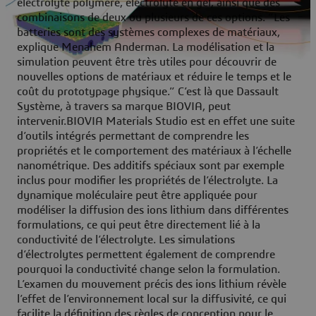
électrolyte polymère, électrolyte en gel, ainsi que des
combinaisons de deux ou plusieurs de ces options. “Les
batteries sont des systèmes complexes de matériaux,
explique Menahem Anderman. La modélisation et la
simulation peuvent être très utiles pour découvrir de
nouvelles options de matériaux et réduire le temps et le
coût du prototypage physique.” C’est là que Dassault
Système, à travers sa marque BIOVIA, peut
intervenir.BIOVIA Materials Studio est en effet une suite
d’outils intégrés permettant de comprendre les
propriétés et le comportement des matériaux à l’échelle
nanométrique. Des additifs spéciaux sont par exemple
inclus pour modifier les propriétés de l’électrolyte. La
dynamique moléculaire peut être appliquée pour
modéliser la diffusion des ions lithium dans différentes
formulations, ce qui peut être directement lié à la
conductivité de l’électrolyte. Les simulations
d’électrolytes permettent également de comprendre
pourquoi la conductivité change selon la formulation.
L’examen du mouvement précis des ions lithium révèle
l’effet de l’environnement local sur la diffusivité, ce qui
facilite la définition des règles de conception pour le