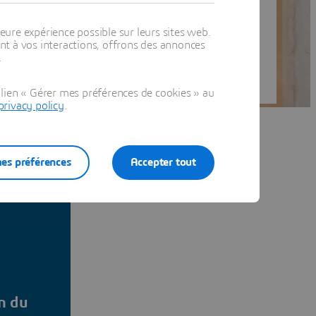
eure expérience possible sur leurs sites web.
t à vos interactions, offrons des annonces
.
lien « Gérer mes préférences de cookies » au
privacy policy
.
es préférences
Accepter tout
n du