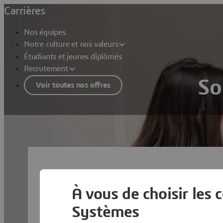
Carrières
Nos équipes
Notre culture et nos valeurs
Étudiants et jeunes diplômés
Recrutement
So
Voir toutes nos offres
À vous de choisir les 
Systèmes