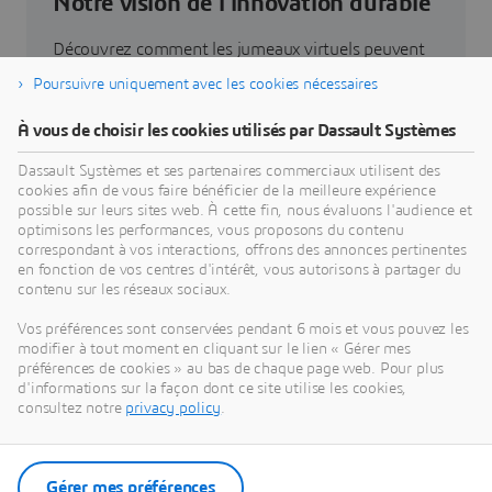
Notre vision de l'innovation durable
Découvrez comment les jumeaux virtuels peuvent
vous aider à repenser vos produits, vos processus
Poursuivre uniquement avec les cookies nécessaires
et vos business models pour mettre au point des
innovations durables révolutionnaires.
À vous de choisir les cookies utilisés par Dassault Systèmes
Dassault Systèmes et ses partenaires commerciaux utilisent des
cookies afin de vous faire bénéficier de la meilleure expérience
Découvrir notre vision
possible sur leurs sites web. À cette fin, nous évaluons l'audience et
optimisons les performances, vous proposons du contenu
correspondant à vos interactions, offrons des annonces pertinentes
en fonction de vos centres d'intérêt, vous autorisons à partager du
contenu sur les réseaux sociaux.
Nos actualités
Vos préférences sont conservées pendant 6 mois et vous pouvez les
modifier à tout moment en cliquant sur le lien « Gérer mes
préférences de cookies » au bas de chaque page web. Pour plus
Accédez à l'ensemble des communiqués de presse
d'informations sur la façon dont ce site utilise les cookies,
et ressources de Dassault Systèmes.
consultez notre
privacy policy
.
Découvrir nos actualités
Gérer mes préférences