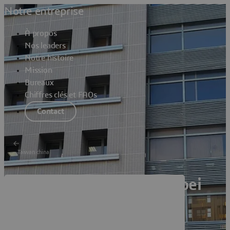
Notre entreprise
À propos
Nos leaders
Notre histoire
Mission
Bureaux
Chiffres clés et FAQs
Contact
Taiwan china
Dassault Systèmes Zhubei