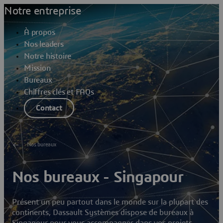
Notre entreprise
À propos
Nos leaders
Notre histoire
Mission
Bureaux
Chiffres clés et FAQs
Contact
Nos bureaux
Nos bureaux - Singapour
Présent un peu partout dans le monde sur la plupart des
continents, Dassault Systèmes dispose de bureaux à
Singapour pour vous accompagner dans vos projets