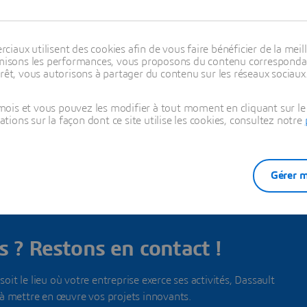
aux utilisent des cookies afin de vous faire bénéficier de la meill
timisons les performances, vous proposons du contenu correspondan
rêt, vous autorisons à partager du contenu sur les réseaux sociaux
us nos bureaux dans ce pays
ois et vous pouvez les modifier à tout moment en cliquant sur le 
ons sur la façon dont ce site utilise les cookies, consultez notre
Gérer m
CONTACT
 ? Restons en contact !
oit le lieu où votre entreprise exerce ses activités, Dassault
à mettre en œuvre vos projets innovants.