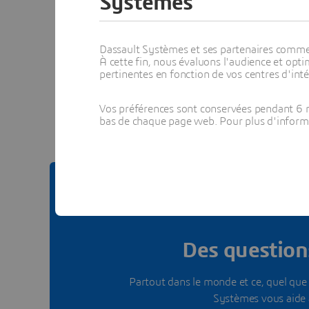
Systèmes
Dassault Systèmes et ses partenaires commerci
À cette fin, nous évaluons l'audience et op
pertinentes en fonction de vos centres d'inté
Voir to
Vos préférences sont conservées pendant 6 m
bas de chaque page web. Pour plus d'informati
Des questions
Partout dans le monde et ce, quel que s
Systèmes vous aide 