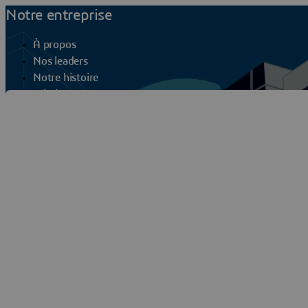
Notre entreprise
À propos
Nos leaders
Notre histoire
Mission
Bureaux
Dassault Sys
Chiffres clés et FAQs
Contact