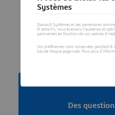
Au
Systèmes
Dassault Systèmes et ses partenaires commerci
À cette fin, nous évaluons l'audience et op
pertinentes en fonction de vos centres d'inté
Voir to
Vos préférences sont conservées pendant 6 m
bas de chaque page web. Pour plus d'informati
Des questions