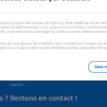
tres bureaux
aux utilisent des cookies afin de vous faire bénéficier de la meill
timisons les performances, vous proposons du contenu correspondan
rêt, vous autorisons à partager du contenu sur les réseaux sociaux
us nos bureaux dans ce pays
ois et vous pouvez les modifier à tout moment en cliquant sur le 
ons sur la façon dont ce site utilise les cookies, consultez notre
Gérer m
CONTACT
 ? Restons en contact !