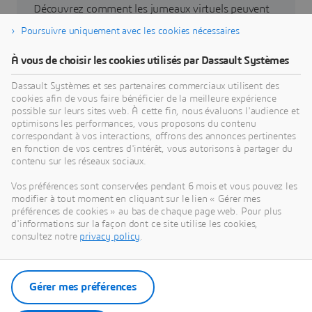
Découvrez comment les jumeaux virtuels peuvent
vous aider à repenser vos produits, vos processus
Poursuivre uniquement avec les cookies nécessaires
et vos business models pour mettre au point des
innovations durables révolutionnaires.
À vous de choisir les cookies utilisés par Dassault Systèmes
Dassault Systèmes et ses partenaires commerciaux utilisent des
cookies afin de vous faire bénéficier de la meilleure expérience
Découvrir notre vision
possible sur leurs sites web. À cette fin, nous évaluons l'audience et
optimisons les performances, vous proposons du contenu
correspondant à vos interactions, offrons des annonces pertinentes
en fonction de vos centres d'intérêt, vous autorisons à partager du
contenu sur les réseaux sociaux.
Nos actualités
Vos préférences sont conservées pendant 6 mois et vous pouvez les
modifier à tout moment en cliquant sur le lien « Gérer mes
préférences de cookies » au bas de chaque page web. Pour plus
Accédez à l'ensemble des communiqués de presse
d'informations sur la façon dont ce site utilise les cookies,
et ressources de Dassault Systèmes.
consultez notre
privacy policy
.
Découvrir nos actualités
Gérer mes préférences