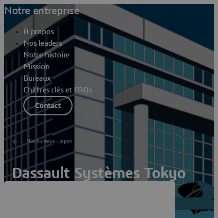
Notre entreprise
À propos
Nos leaders
Notre histoire
Mission
Bureaux
Chiffres clés et FAQs
Contact
Nos bureaux - Japon
Dassault Systèmes Tokyo
Minato-Ku