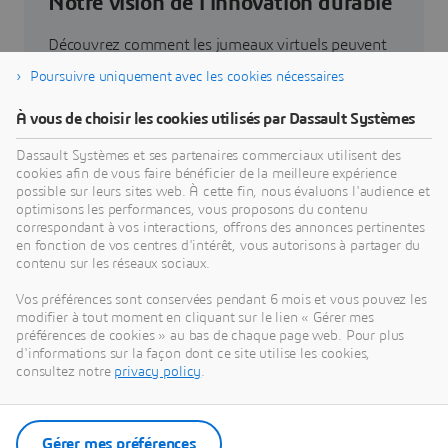
Notre vision de l'innovation durable
Découvrez comment les jumeaux virtuels peuvent
vous aider à repenser vos produits, vos processus
Poursuivre uniquement avec les cookies nécessaires
et vos business models pour mettre au point des
innovations durables révolutionnaires.
À vous de choisir les cookies utilisés par Dassault Systèmes
Dassault Systèmes et ses partenaires commerciaux utilisent des
cookies afin de vous faire bénéficier de la meilleure expérience
Découvrir notre vision
possible sur leurs sites web. À cette fin, nous évaluons l'audience et
optimisons les performances, vous proposons du contenu
correspondant à vos interactions, offrons des annonces pertinentes
en fonction de vos centres d'intérêt, vous autorisons à partager du
contenu sur les réseaux sociaux.
Nos actualités
Vos préférences sont conservées pendant 6 mois et vous pouvez les
modifier à tout moment en cliquant sur le lien « Gérer mes
préférences de cookies » au bas de chaque page web. Pour plus
Accédez à l'ensemble des communiqués de presse
d'informations sur la façon dont ce site utilise les cookies,
et ressources de Dassault Systèmes.
consultez notre
privacy policy
.
Découvrir nos actualités
Gérer mes préférences