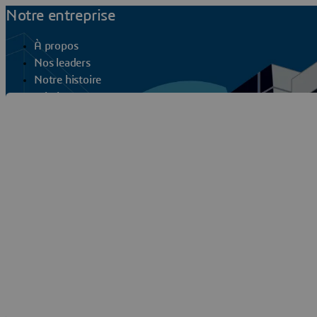
Notre entreprise
À propos
Nos leaders
Notre histoire
Mission
Bureaux
Dassault Syst
Chiffres clés et FAQs
Contact