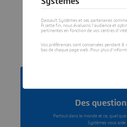
Systèmes
Dassault Systèmes et ses partenaires commerci
À cette fin, nous évaluons l'audience et op
pertinentes en fonction de vos centres d'inté
Voir to
Vos préférences sont conservées pendant 6 m
bas de chaque page web. Pour plus d'informati
Des questions
Partout dans le monde et ce, quel que s
Systèmes vous aide 