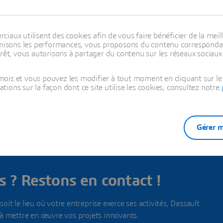
aux utilisent des cookies afin de vous faire bénéficier de la meill
timisons les performances, vous proposons du contenu correspondan
rêt, vous autorisons à partager du contenu sur les réseaux sociaux
us nos bureaux dans ce pays
ois et vous pouvez les modifier à tout moment en cliquant sur le 
ons sur la façon dont ce site utilise les cookies, consultez notre
Gérer m
CONTACT
 ? Restons en contact !
oit le lieu où votre entreprise exerce ses activités, Dassault
à mettre en œuvre vos projets innovants.