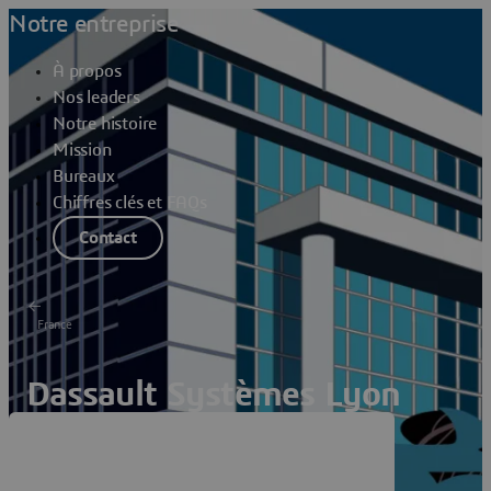
Notre entreprise
À propos
Nos leaders
Notre histoire
Mission
Bureaux
Chiffres clés et FAQs
Contact
France
Dassault Systèmes Lyon
Part Dieu