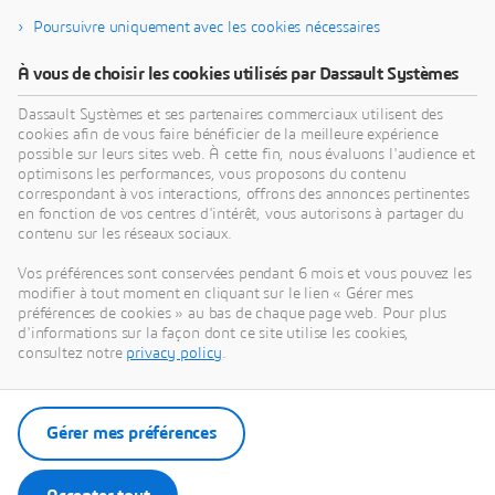
vous aider à repenser vos produits, vos processus
Poursuivre uniquement avec les cookies nécessaires
et vos business models pour mettre au point des
innovations durables révolutionnaires.
À vous de choisir les cookies utilisés par Dassault Systèmes
Dassault Systèmes et ses partenaires commerciaux utilisent des
cookies afin de vous faire bénéficier de la meilleure expérience
Découvrir notre vision
possible sur leurs sites web. À cette fin, nous évaluons l'audience et
optimisons les performances, vous proposons du contenu
correspondant à vos interactions, offrons des annonces pertinentes
en fonction de vos centres d'intérêt, vous autorisons à partager du
contenu sur les réseaux sociaux.
Nos actualités
Vos préférences sont conservées pendant 6 mois et vous pouvez les
modifier à tout moment en cliquant sur le lien « Gérer mes
préférences de cookies » au bas de chaque page web. Pour plus
Accédez à l'ensemble des communiqués de presse
d'informations sur la façon dont ce site utilise les cookies,
et ressources de Dassault Systèmes.
consultez notre
privacy policy
.
Découvrir nos actualités
Gérer mes préférences