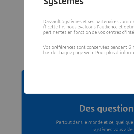
Systèmes
Dassault Systèmes et ses partenaires commerci
À cette fin, nous évaluons l'audience et op
pertinentes en fonction de vos centres d'inté
Voir to
Vos préférences sont conservées pendant 6 m
bas de chaque page web. Pour plus d'informati
Des questions
Partout dans le monde et ce, quel que s
Systèmes vous aide 