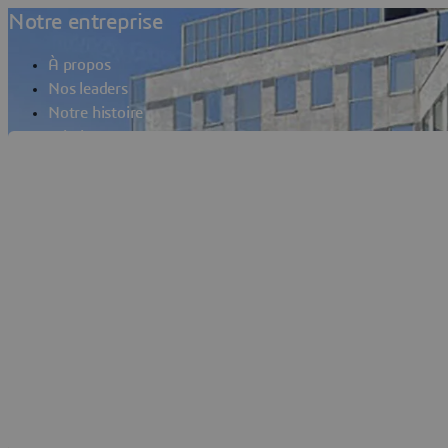
Notre entreprise
À propos
Nos leaders
Notre histoire
Mission
Bureaux
Dassault Sys
Chiffres clés et FAQs
Contact