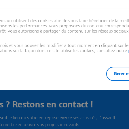
aux utilisent des cookies afin de vous faire bénéficier de la meill
timisons les performances, vous proposons du contenu correspondan
rêt, vous autorisons à partager du contenu sur les réseaux sociaux
us nos bureaux dans ce pays
ois et vous pouvez les modifier à tout moment en cliquant sur le 
ons sur la façon dont ce site utilise les cookies, consultez notre
Gérer m
CONTACT
 ? Restons en contact !
oit le lieu où votre entreprise exerce ses activités, Dassault
à mettre en œuvre vos projets innovants.