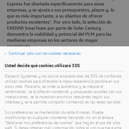
Express fue diseñada específicamente para estas
empresas, y se ajusta a sus presupuestos, plazos y, lo
que es más importante, a su objetivo de ofrecer
productos excelentes”. Por otro lado, la selección de
ENOVIA SmarTeam por parte de Solar Century
demuestra la viabilidad y potencial del PLM para las
medianas empresas en los sectores de mayor
crecimiento.
Continuar solo con las cookies necesarias
Usted decide qué cookies utilizará 3DS
Sobre Dassault Systèmes
Dassault Systèmes y los socios empresariales de 3DS de confianza
utilizan cookies para ofrecerle la mejor experiencia posible en sus
sitios web. Para ello, se mide la audiencia y se mejora el
Dassault Systèmes es un catalizador del progreso
rendimiento, se le ofrecen contenido y propuestas acordes con sus
humano. Desde 1981, la empresa ha sido pionera
interacciones, se le muestran anuncios relevantes según sus
intereses y se le permite compartir contenido en las redes sociales.
en mundos virtuales para mejorar la vida real de
consumidores, pacientes y ciudadanos. Con la
Sus preferencias se mantendrán durante 6 meses. Puede
plataforma
3D
EXPERIENCE de Dassault Systèmes,
modificarlas en cualquier momento haciendo clic en el enlace
"Gestionar mis preferencias de cookies" que hay en el pie del sitio
370.000 clientes de todos los tamaños, en todas
web. Si desea obtener más indormación sobre el uso que hace este