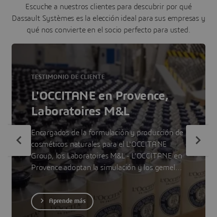
Escuche a nuestros clientes para descubrir por qué
Dassault Systèmes es la elección ideal para sus empresas y
qué nos convierte en el socio perfecto para usted.
TESTIMONIO DE CLIENTE
L'OCCITANE en Provence,
Laboratoires M&L
Encargados de la formulación y producción de
cosméticos naturales para el L'OCCITANE
Group, los Laboratoires M&L - L'OCCITANE en
Provence adoptan la simulación y los gemelos
virtuales en 3DEXPERIENCE para gestionar
instalaciones de producción eficientes y
Aprende más
sostenibles que den prioridad a la salud y la
seguridad de los trabajadores.