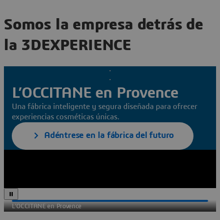
Somos la empresa detrás de
la 3DEXPERIENCE
L’OCCITANE en Provence
Una fábrica inteligente y segura diseñada para ofrecer
experiencias cosméticas únicas.
Adéntrese en la fábrica del futuro
L’OCCITANE en Provence
The 