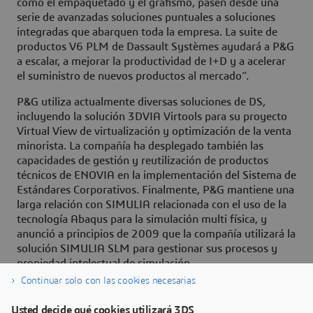
como el empaquetado y el grafismo, pasen desde una
serie de avanzadas soluciones puntuales a soluciones
integradas que abarquen toda la empresa. La suite de
productos V6 PLM de Dassault Systèmes ayudará a P&G
a escalar, a mejorar la productividad de I+D y a acelerar
el suministro de nuevos productos al mercado”.
P&G utiliza actualmente diversas soluciones de DS,
incluyendo la solución 3DVIA Virtools para su proyecto
Virtual View de virtualización y optimización de la venta
minorista. La compañía ha desplegado también las
capacidades de gestión y reutilización de productos
técnicos de ENOVIA en la implementación del Sistema de
Estándares Corporativos. Finalmente, P&G mantiene una
larga relación con SIMULIA relacionada con el uso de la
tecnología Abaqus para la simulación multi física, y
anunció a principios de 2009 que la compañía utilizará la
solución SIMULIA SLM para gestionar sus procesos y
propiedad intelectual de simulación.
Continuar solo con las cookies necesarias
Usted decide qué cookies utilizará 3DS