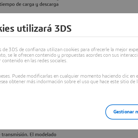
l tiempo de carga y descarga
uesta, posteriormente
e forma independiente, en
ies utilizará 3DS
ad gracias a la nueva
utomáticamente capas
de 3DS de confianza utilizan cookies para ofrecerle la mejor experi
 definida durante la
nto, se le ofrecen contenido y propuestas acordes con sus interacc
eño de compuestos.
 contenido en las redes sociales.
M proporciona completas
ses. Puede modificarlas en cualquier momento haciendo clic en el
asociación, captura y
desea obtener más indormación sobre el uso que hace este sitio de l
n de los flujos de trabajo en
tos de la industria
 para la interfaz STEP. Avanza
aje anidado, e incluirá
Gestionar m
EP estándar. Esto permite el
 mejora el intercambio de
 transmisión. El modelado