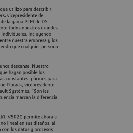
ue utilizo para describir
s, vicepresidente de
d de la gama PLM de DS
ente todos nuestros grandes
 individuales, incluyendo
ntre nuestra empresa y los
itiendo que cualquier persona
nunca descansa. Nuestro
que hagan posible los
as constantes y firmes para
que Florack, vicepresidente
sault Systèmes. “Son las
cuencia marcan la diferencia
ULIA, V5R20 permite ahora a
no lineal en sus diseños, al
 con los datos y procesos