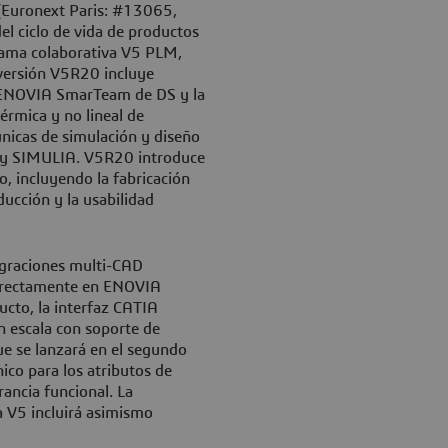
 (Euronext Paris: #13065,
el ciclo de vida de productos
 gama colaborativa V5 PLM,
versión V5R20 incluye
D ENOVIA SmarTeam de DS y la
térmica y no lineal de
nicas de simulación y diseño
A y SIMULIA. V5R20 introduce
, incluyendo la fabricación
ducción y la usabilidad
egraciones multi-CAD
directamente en ENOVIA
to, la interfaz CATIA
n escala con soporte de
ue se lanzará en el segundo
ico para los atributos de
ancia funcional. La
a V5 incluirá asimismo