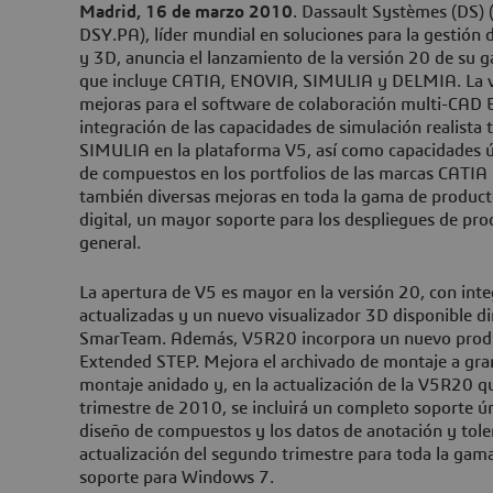
Madrid, 16 de marzo 2010
. Dassault Systèmes (DS)
DSY.PA), líder mundial en soluciones para la gestión d
y 3D, anuncia el lanzamiento de la versión 20 de su
que incluye CATIA, ENOVIA, SIMULIA y DELMIA. La 
mejoras para el software de colaboración multi-CA
integración de las capacidades de simulación realista 
SIMULIA en la plataforma V5, así como capacidades ú
de compuestos en los portfolios de las marcas CATI
también diversas mejoras en toda la gama de producto
digital, un mayor soporte para los despliegues de pro
general.
La apertura de V5 es mayor en la versión 20, con int
actualizadas y un nuevo visualizador 3D disponible 
SmarTeam. Además, V5R20 incorpora un nuevo produc
Extended STEP. Mejora el archivado de montaje a gra
montaje anidado y, en la actualización de la V5R20 q
trimestre de 2010, se incluirá un completo soporte ún
diseño de compuestos y los datos de anotación y toler
actualización del segundo trimestre para toda la gam
soporte para Windows 7.