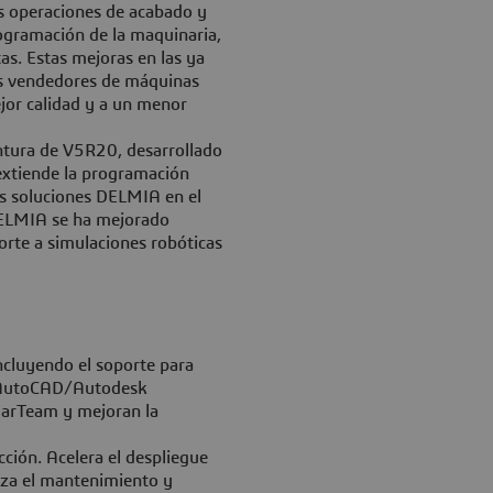
s operaciones de acabado y
ogramación de la maquinaria,
as. Estas mejoras en las ya
os vendedores de máquinas
jor calidad y a un menor
intura de V5R20, desarrollado
extiende la programación
las soluciones DELMIA en el
 DELMIA se ha mejorado
rte a simulaciones robóticas
ncluyendo el soporte para
y AutoCAD/Autodesk
arTeam y mejoran la
ción. Acelera el despliegue
za el mantenimiento y