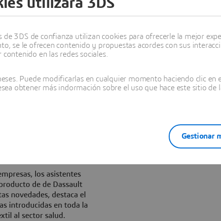
ies utilizará 3DS
ue Dassault Systèmes (DS)
oluciones para la gestión del
para sus clientes europeos, y
bración excepcional el parque
de 3DS de confianza utilizan cookies para ofrecerle la mejor experi
nto, se le ofrecen contenido y propuestas acordes con sus interacc
 contenido en las redes sociales.
s, 100 sesiones de
ses. Puede modificarlas en cualquier momento haciendo clic en el
 partners. La innovación
desea obtener más indormación sobre el uso que hace este sitio de l
ominó el discurso inaugural de
 que abordó las
o relacionadas con el diseño
articipantes en el encuentro
rategia de DS y los últimos
Gestionar m
 experiencias de uso real de
empresas, los asistentes
producto de de Dassault
tas novedades, destaca el
s introducidas en toda la
til al sector salud.