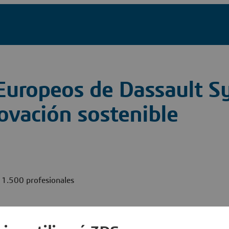
 Europeos de Dassault 
novación sostenible
 1.500 profesionales
onas han acudido a la última