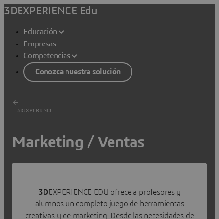
3DEXPERIENCE Edu
Educación
Empresas
Competencias
Conozca nuestra solución
3DEXPERIENCE
Marketing / Ventas
Presente su proyecto como los profesionales: pase de
las diapositivas a presentaciones interactivas en línea en
3D y experiencias de RV
3D
EXPERIENCE EDU ofrece a profesores y
alumnos un completo juego de herramientas
RECIBIR UN PRESUPUESTO
creativas y de marketing. Desde las necesidades de