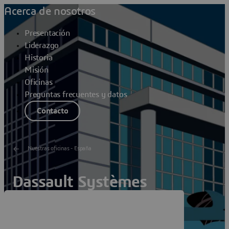
Acerca de nosotros
Presentación
Liderazgo
Historia
Misión
Oficinas
Preguntas frecuentes y datos
Contacto
Nuestras oficinas - España
Dassault Systèmes
Barcelona