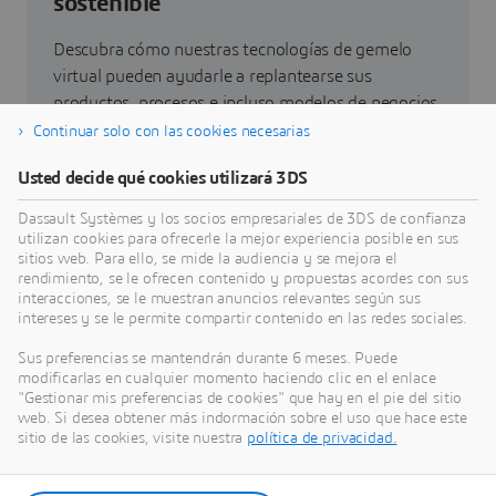
sostenible
Descubra cómo nuestras tecnologías de gemelo
virtual pueden ayudarle a replantearse sus
productos, procesos e incluso modelos de negocios
que permitan conseguir unas innovaciones
Continuar solo con las cookies necesarias
sostenibles radicalmente nuevas.
Usted decide qué cookies utilizará 3DS
Dassault Systèmes y los socios empresariales de 3DS de confianza
Ir a sostenibilidad
utilizan cookies para ofrecerle la mejor experiencia posible en sus
sitios web. Para ello, se mide la audiencia y se mejora el
rendimiento, se le ofrecen contenido y propuestas acordes con sus
interacciones, se le muestran anuncios relevantes según sus
intereses y se le permite compartir contenido en las redes sociales.
Últimas novedades
Sus preferencias se mantendrán durante 6 meses. Puede
modificarlas en cualquier momento haciendo clic en el enlace
"Gestionar mis preferencias de cookies" que hay en el pie del sitio
Acceso a todas las notas de prensa y recursos de
web. Si desea obtener más indormación sobre el uso que hace este
redes sociales de Dassault Systèmes.
sitio de las cookies, visite nuestra
política de privacidad.