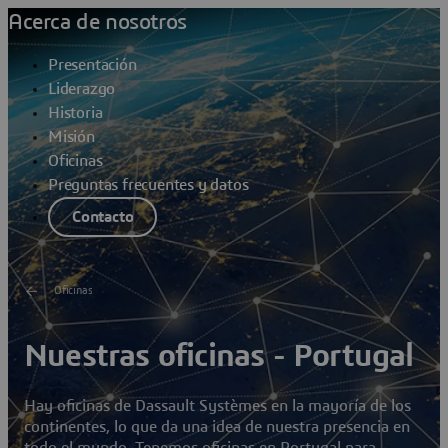
Acerca de nosotros
Presentación
Liderazgo
Historia
Misión
Oficinas
Preguntas frecuentes y datos
Contacto
Oficinas
Nuestras oficinas - Portugal
Hay oficinas de Dassault Systèmes en la mayoría de los
continentes, lo que da una idea de nuestra presencia en
todo el mundo. Tenemos oficinas en Portugal para