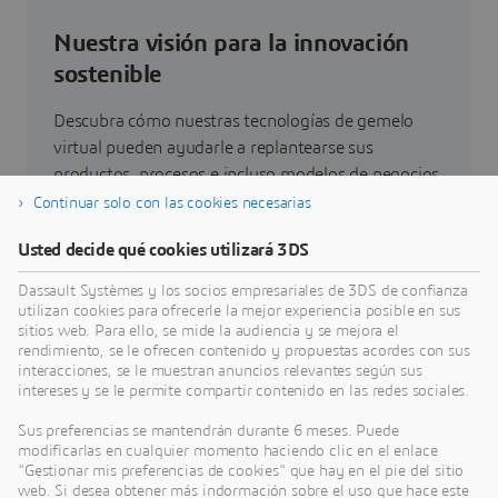
Nuestra visión para la innovación
sostenible
Descubra cómo nuestras tecnologías de gemelo
virtual pueden ayudarle a replantearse sus
productos, procesos e incluso modelos de negocios
que permitan conseguir unas innovaciones
Continuar solo con las cookies necesarias
sostenibles radicalmente nuevas.
Usted decide qué cookies utilizará 3DS
Dassault Systèmes y los socios empresariales de 3DS de confianza
Ir a sostenibilidad
utilizan cookies para ofrecerle la mejor experiencia posible en sus
sitios web. Para ello, se mide la audiencia y se mejora el
rendimiento, se le ofrecen contenido y propuestas acordes con sus
interacciones, se le muestran anuncios relevantes según sus
intereses y se le permite compartir contenido en las redes sociales.
Últimas novedades
Sus preferencias se mantendrán durante 6 meses. Puede
modificarlas en cualquier momento haciendo clic en el enlace
"Gestionar mis preferencias de cookies" que hay en el pie del sitio
Acceso a todas las notas de prensa y recursos de
web. Si desea obtener más indormación sobre el uso que hace este