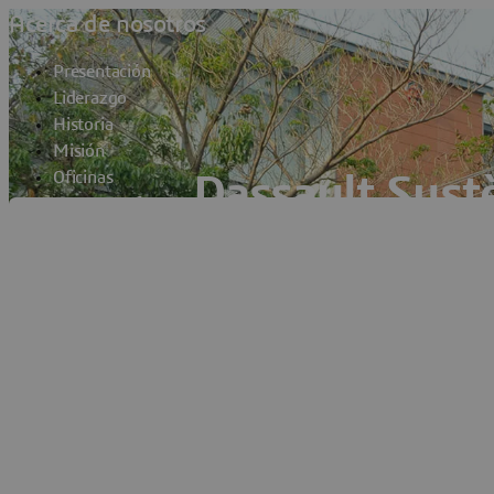
Acerca de nosotros
Presentación
Liderazgo
Historia
Misión
Oficinas
Dassault Syst
Preguntas frecuentes y datos
Nanda
Contacto