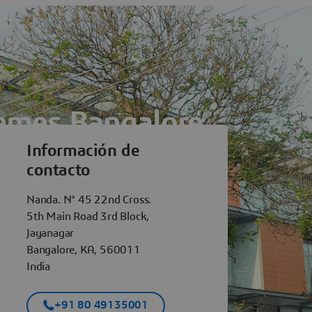
èmes Bangalore
Información de
contacto
Nanda. N° 45 22nd Cross.
5th Main Road 3rd Block,
Jayanagar
Bangalore, KA, 560011
India
+91 80 49135001