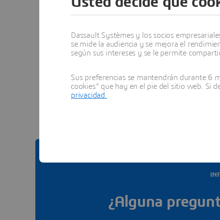
Usted decide qué cook
Otr
Dassault Systèmes y los socios empresariales 
se mide la audiencia y se mejora el rendimie
según sus intereses y se le permite compartir
Sus preferencias se mantendrán durante 6 me
Ver to
cookies" que hay en el pie del sitio web. Si 
privacidad.
IN
¿Alguna pregunt