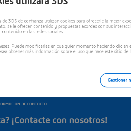
ies utilizará 3DS
as ubicaciones
de 3DS de confianza utilizan cookies para ofrecerle la mejor experi
nto, se le ofrecen contenido y propuestas acordes con sus interacc
 contenido en las redes sociales.
ses. Puede modificarlas en cualquier momento haciendo clic en el
das las oficinas en este país
desea obtener más indormación sobre el uso que hace este sitio de l
Gestionar m
FORMACIÓN DE CONTACTO
a? ¡Contacte con nosotros!