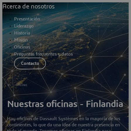
Acerca de nosotros
Presentación
Liderazgo
Historia
Misión
Oficinas
Preguntas frecuentes y datos
Contacto
Oficinas
Nuestras oficinas - Finlandia
Hay oficinas de Dassault Systèmes en la mayoría de los
continentes, lo que da una idea de nuestra presencia en
todo el mundo. Tenemos oficinas en Finlandia para