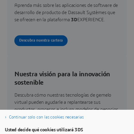
Aprenda más sobre las aplicaciones de software de
desarrollo de producto de Dassault Systèmes que
se ofrecen en la plataforma
3D
EXPERIENCE.
Descubra nuestra cartera
Nuestra visión para la innovación
sostenible
Descubra cómo nuestras tecnologías de gemelo
virtual pueden ayudarle a replantearse sus
productos, procesos e incluso modelos de negocios
que permitan conseguir unas innovaciones
Continuar solo con las cookies necesarias
sostenibles radicalmente nuevas.
Usted decide qué cookies utilizará 3DS