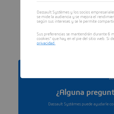
Dassault Systèmes y los socios empresariales 
se mide la audiencia y se mejora el rendimie
según sus intereses y se le permite compartir
Ver to
Sus preferencias se mantendrán durante 6 me
cookies" que hay en el pie del sitio web. Si 
privacidad.
IN
¿Alguna pregunt
Dassault Systèmes puede ayudarle con 