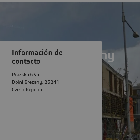
èmes Dolní Brezany
Información de
contacto
Prazska 636.
Dolni Brezany, 25241
Czech Republic