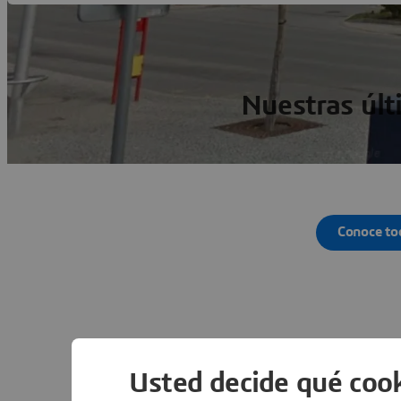
Nuestras últ
Conoce to
Otr
Usted decide qué cook