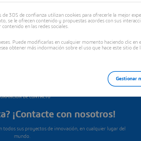
de 3DS de confianza utilizan cookies para ofrecerle la mejor experi
nto, se le ofrecen contenido y propuestas acordes con sus interacc
 contenido en las redes sociales.
das las oficinas en este país
ses. Puede modificarlas en cualquier momento haciendo clic en el
desea obtener más indormación sobre el uso que hace este sitio de l
Gestionar m
FORMACIÓN DE CONTACTO
a? ¡Contacte con nosotros!
todos sus proyectos de innovación, en cualquier lugar del
mundo.