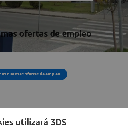
imas ofertas de empleo
das nuestras ofertas de empleo
as ubicaciones
ies utilizará 3DS